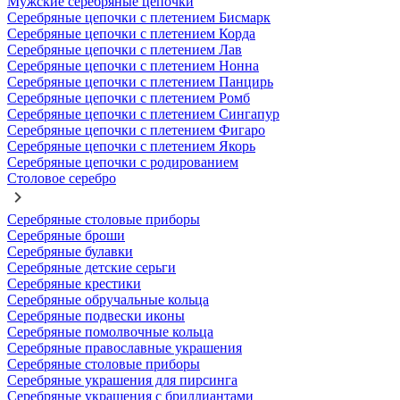
Мужские серебряные цепочки
Серебряные цепочки с плетением Бисмарк
Серебряные цепочки с плетением Корда
Серебряные цепочки с плетением Лав
Серебряные цепочки с плетением Нонна
Серебряные цепочки с плетением Панцирь
Серебряные цепочки с плетением Ромб
Серебряные цепочки с плетением Сингапур
Серебряные цепочки с плетением Фигаро
Серебряные цепочки с плетением Якорь
Серебряные цепочки с родированием
Столовое серебро
Серебряные столовые приборы
Серебряные броши
Серебряные булавки
Серебряные детские серьги
Серебряные крестики
Серебряные обручальные кольца
Серебряные подвески иконы
Серебряные помолвочные кольца
Серебряные православные украшения
Серебряные столовые приборы
Серебряные украшения для пирсинга
Серебряные украшения с бриллиантами