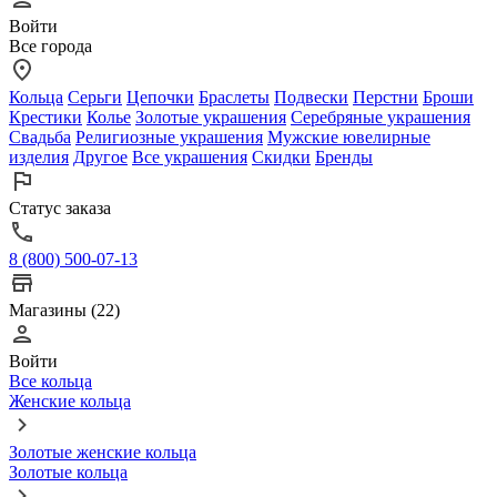
Войти
Все города
Кольца
Серьги
Цепочки
Браслеты
Подвески
Перстни
Броши
Крестики
Колье
Золотые украшения
Серебряные украшения
Свадьба
Религиозные украшения
Мужские ювелирные
изделия
Другое
Все украшения
Скидки
Бренды
Статус заказа
8 (800) 500-07-13
Магазины (22)
Войти
Все кольца
Женские кольца
Золотые женские кольца
Золотые кольца