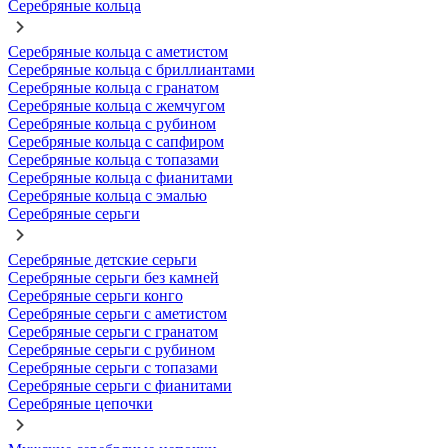
Серебряные кольца
Серебряные кольца с аметистом
Серебряные кольца с бриллиантами
Серебряные кольца с гранатом
Серебряные кольца с жемчугом
Серебряные кольца с рубином
Серебряные кольца с сапфиром
Серебряные кольца с топазами
Серебряные кольца с фианитами
Серебряные кольца с эмалью
Серебряные серьги
Серебряные детские серьги
Серебряные серьги без камней
Серебряные серьги конго
Серебряные серьги с аметистом
Серебряные серьги с гранатом
Серебряные серьги с рубином
Серебряные серьги с топазами
Серебряные серьги с фианитами
Серебряные цепочки