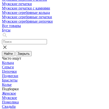
Мужские печатки
Мужские печатки с камнями
Мужские серебряные кольца
Мужские серебряные печатки
Мужские серебряные цепочки
Все товары
Бусы
Найти
Закрыть
Часто ищут
Кольца
Серьги
Цепочки
Подвески
Браслеты
Колье
Подборки
Женское
Мужское
Помолвка
Свадьба