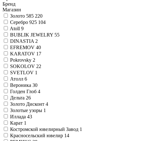
Бренд
Магазин
Золото 585
220
Серебро 925
104
Atoll
9
BUBLIK JEWELRY
55
DINASTIA
2
EFREMOV
40
KARATOV
17
Pokrovsky
2
SOKOLOV
22
SVETLOV
1
Атолл
6
Вероника
30
Голден Глоб
4
Дельта
26
Золото Дисконт
4
Золотые узоры
1
Иллада
43
Карат
1
Костромской ювелирный Завод
1
Красносельский ювелир
14