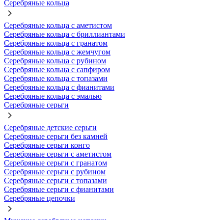
Серебряные кольца
Серебряные кольца с аметистом
Серебряные кольца с бриллиантами
Серебряные кольца с гранатом
Серебряные кольца с жемчугом
Серебряные кольца с рубином
Серебряные кольца с сапфиром
Серебряные кольца с топазами
Серебряные кольца с фианитами
Серебряные кольца с эмалью
Серебряные серьги
Серебряные детские серьги
Серебряные серьги без камней
Серебряные серьги конго
Серебряные серьги с аметистом
Серебряные серьги с гранатом
Серебряные серьги с рубином
Серебряные серьги с топазами
Серебряные серьги с фианитами
Серебряные цепочки