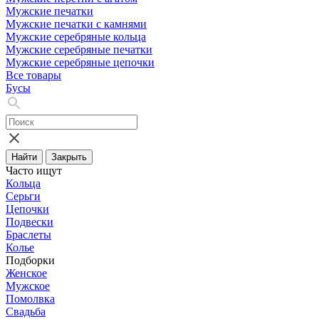
Мужские печатки
Мужские печатки с камнями
Мужские серебряные кольца
Мужские серебряные печатки
Мужские серебряные цепочки
Все товары
Бусы
Найти
Закрыть
Часто ищут
Кольца
Серьги
Цепочки
Подвески
Браслеты
Колье
Подборки
Женское
Мужское
Помолвка
Свадьба