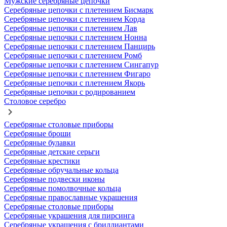
Мужские серебряные цепочки
Серебряные цепочки с плетением Бисмарк
Серебряные цепочки с плетением Корда
Серебряные цепочки с плетением Лав
Серебряные цепочки с плетением Нонна
Серебряные цепочки с плетением Панцирь
Серебряные цепочки с плетением Ромб
Серебряные цепочки с плетением Сингапур
Серебряные цепочки с плетением Фигаро
Серебряные цепочки с плетением Якорь
Серебряные цепочки с родированием
Столовое серебро
Серебряные столовые приборы
Серебряные броши
Серебряные булавки
Серебряные детские серьги
Серебряные крестики
Серебряные обручальные кольца
Серебряные подвески иконы
Серебряные помолвочные кольца
Серебряные православные украшения
Серебряные столовые приборы
Серебряные украшения для пирсинга
Серебряные украшения с бриллиантами