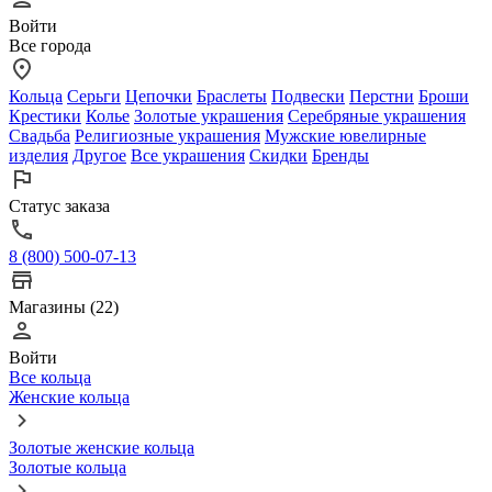
Войти
Все города
Кольца
Серьги
Цепочки
Браслеты
Подвески
Перстни
Броши
Крестики
Колье
Золотые украшения
Серебряные украшения
Свадьба
Религиозные украшения
Мужские ювелирные
изделия
Другое
Все украшения
Скидки
Бренды
Статус заказа
8 (800) 500-07-13
Магазины (22)
Войти
Все кольца
Женские кольца
Золотые женские кольца
Золотые кольца