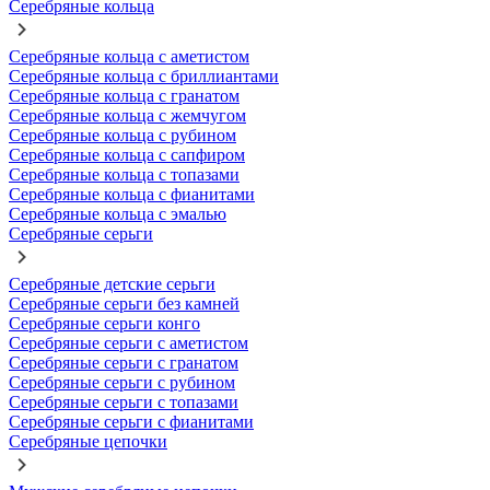
Серебряные кольца
Серебряные кольца с аметистом
Серебряные кольца с бриллиантами
Серебряные кольца с гранатом
Серебряные кольца с жемчугом
Серебряные кольца с рубином
Серебряные кольца с сапфиром
Серебряные кольца с топазами
Серебряные кольца с фианитами
Серебряные кольца с эмалью
Серебряные серьги
Серебряные детские серьги
Серебряные серьги без камней
Серебряные серьги конго
Серебряные серьги с аметистом
Серебряные серьги с гранатом
Серебряные серьги с рубином
Серебряные серьги с топазами
Серебряные серьги с фианитами
Серебряные цепочки