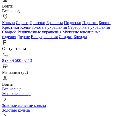
Войти
Все города
Кольца
Серьги
Цепочки
Браслеты
Подвески
Перстни
Броши
Крестики
Колье
Золотые украшения
Серебряные украшения
Свадьба
Религиозные украшения
Мужские ювелирные
изделия
Другое
Все украшения
Скидки
Бренды
Статус заказа
8 (800) 500-07-13
Магазины (22)
Войти
Все кольца
Женские кольца
Золотые женские кольца
Золотые кольца