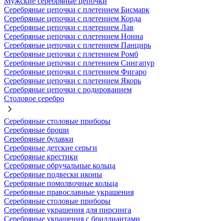
Мужские серебряные цепочки
Серебряные цепочки с плетением Бисмарк
Серебряные цепочки с плетением Корда
Серебряные цепочки с плетением Лав
Серебряные цепочки с плетением Нонна
Серебряные цепочки с плетением Панцирь
Серебряные цепочки с плетением Ромб
Серебряные цепочки с плетением Сингапур
Серебряные цепочки с плетением Фигаро
Серебряные цепочки с плетением Якорь
Серебряные цепочки с родированием
Столовое серебро
Серебряные столовые приборы
Серебряные броши
Серебряные булавки
Серебряные детские серьги
Серебряные крестики
Серебряные обручальные кольца
Серебряные подвески иконы
Серебряные помолвочные кольца
Серебряные православные украшения
Серебряные столовые приборы
Серебряные украшения для пирсинга
Серебряные украшения с бриллиантами