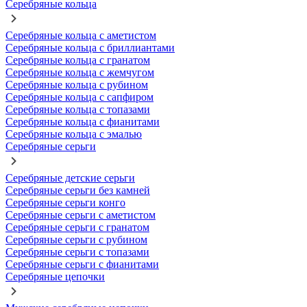
Серебряные кольца
Серебряные кольца с аметистом
Серебряные кольца с бриллиантами
Серебряные кольца с гранатом
Серебряные кольца с жемчугом
Серебряные кольца с рубином
Серебряные кольца с сапфиром
Серебряные кольца с топазами
Серебряные кольца с фианитами
Серебряные кольца с эмалью
Серебряные серьги
Серебряные детские серьги
Серебряные серьги без камней
Серебряные серьги конго
Серебряные серьги с аметистом
Серебряные серьги с гранатом
Серебряные серьги с рубином
Серебряные серьги с топазами
Серебряные серьги с фианитами
Серебряные цепочки