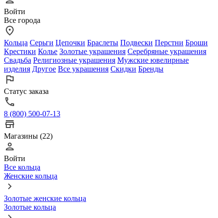
Войти
Все города
Кольца
Серьги
Цепочки
Браслеты
Подвески
Перстни
Броши
Крестики
Колье
Золотые украшения
Серебряные украшения
Свадьба
Религиозные украшения
Мужские ювелирные
изделия
Другое
Все украшения
Скидки
Бренды
Статус заказа
8 (800) 500-07-13
Магазины (22)
Войти
Все кольца
Женские кольца
Золотые женские кольца
Золотые кольца