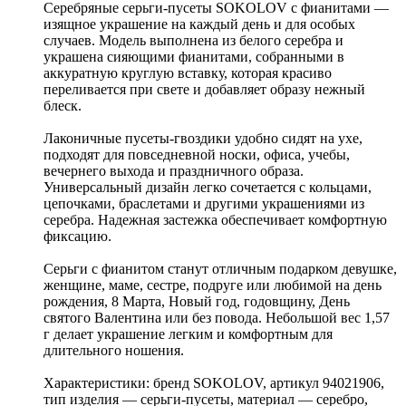
Серебряные серьги-пусеты SOKOLOV с фианитами —
изящное украшение на каждый день и для особых
случаев. Модель выполнена из белого серебра и
украшена сияющими фианитами, собранными в
аккуратную круглую вставку, которая красиво
переливается при свете и добавляет образу нежный
блеск.
Лаконичные пусеты-гвоздики удобно сидят на ухе,
подходят для повседневной носки, офиса, учебы,
вечернего выхода и праздничного образа.
Универсальный дизайн легко сочетается с кольцами,
цепочками, браслетами и другими украшениями из
серебра. Надежная застежка обеспечивает комфортную
фиксацию.
Серьги с фианитом станут отличным подарком девушке,
женщине, маме, сестре, подруге или любимой на день
рождения, 8 Марта, Новый год, годовщину, День
святого Валентина или без повода. Небольшой вес 1,57
г делает украшение легким и комфортным для
длительного ношения.
Характеристики: бренд SOKOLOV, артикул 94021906,
тип изделия — серьги-пусеты, материал — серебро,