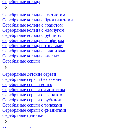
Серебряные кольца
Серебряные кольца с аметистом
Серебряные кольца с бриллиантами
Серебряные кольца с гранатом
Серебряные кольца с жемчугом
Серебряные кольца с рубином
Серебряные кольца с сапфиром
Серебряные кольца с топазами
Серебряные кольца с фианитами
Серебряные кольца с эмалью
Серебряные серьги
Серебряные детские серьги
Серебряные серьги без камней
Серебряные серьги конго
Серебряные серьги с аметистом
Серебряные серьги с гранатом
Серебряные серьги с рубином
Серебряные серьги с топазами
Серебряные серьги с фианитами
Серебряные цепочки