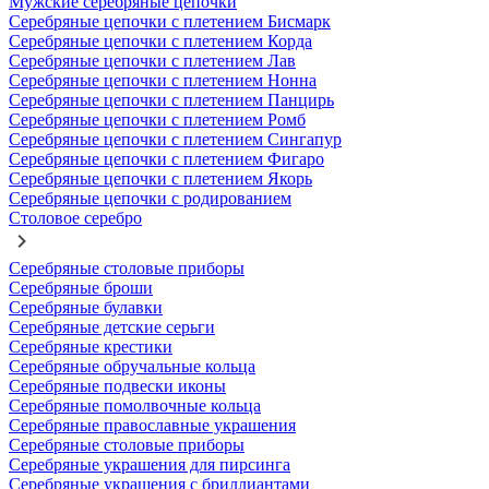
Мужские серебряные цепочки
Серебряные цепочки с плетением Бисмарк
Серебряные цепочки с плетением Корда
Серебряные цепочки с плетением Лав
Серебряные цепочки с плетением Нонна
Серебряные цепочки с плетением Панцирь
Серебряные цепочки с плетением Ромб
Серебряные цепочки с плетением Сингапур
Серебряные цепочки с плетением Фигаро
Серебряные цепочки с плетением Якорь
Серебряные цепочки с родированием
Столовое серебро
Серебряные столовые приборы
Серебряные броши
Серебряные булавки
Серебряные детские серьги
Серебряные крестики
Серебряные обручальные кольца
Серебряные подвески иконы
Серебряные помолвочные кольца
Серебряные православные украшения
Серебряные столовые приборы
Серебряные украшения для пирсинга
Серебряные украшения с бриллиантами