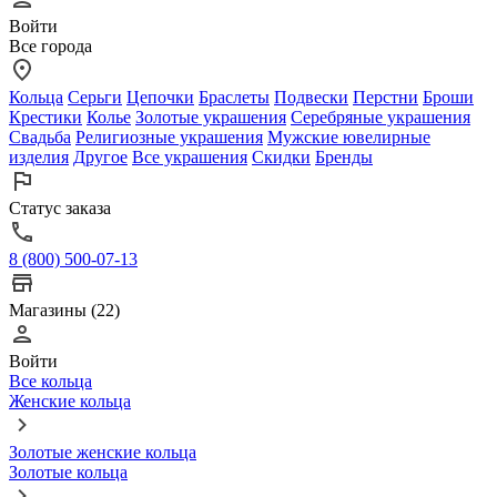
Войти
Все города
Кольца
Серьги
Цепочки
Браслеты
Подвески
Перстни
Броши
Крестики
Колье
Золотые украшения
Серебряные украшения
Свадьба
Религиозные украшения
Мужские ювелирные
изделия
Другое
Все украшения
Скидки
Бренды
Статус заказа
8 (800) 500-07-13
Магазины (22)
Войти
Все кольца
Женские кольца
Золотые женские кольца
Золотые кольца