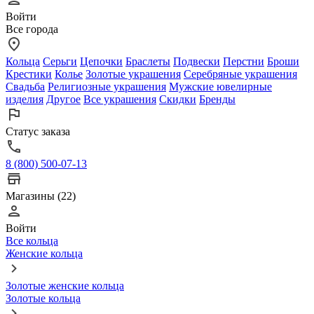
Войти
Все города
Кольца
Серьги
Цепочки
Браслеты
Подвески
Перстни
Броши
Крестики
Колье
Золотые украшения
Серебряные украшения
Свадьба
Религиозные украшения
Мужские ювелирные
изделия
Другое
Все украшения
Скидки
Бренды
Статус заказа
8 (800) 500-07-13
Магазины (22)
Войти
Все кольца
Женские кольца
Золотые женские кольца
Золотые кольца