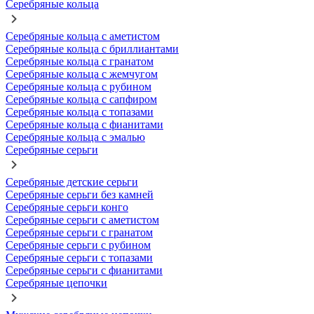
Серебряные кольца
Серебряные кольца с аметистом
Серебряные кольца с бриллиантами
Серебряные кольца с гранатом
Серебряные кольца с жемчугом
Серебряные кольца с рубином
Серебряные кольца с сапфиром
Серебряные кольца с топазами
Серебряные кольца с фианитами
Серебряные кольца с эмалью
Серебряные серьги
Серебряные детские серьги
Серебряные серьги без камней
Серебряные серьги конго
Серебряные серьги с аметистом
Серебряные серьги с гранатом
Серебряные серьги с рубином
Серебряные серьги с топазами
Серебряные серьги с фианитами
Серебряные цепочки