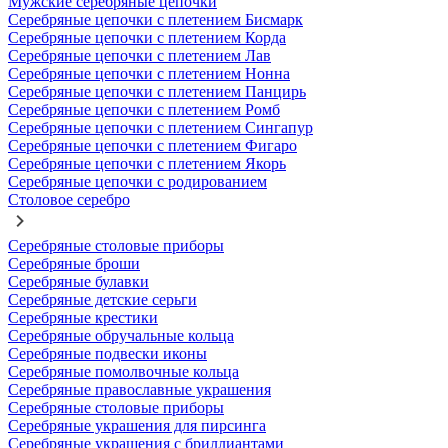
Мужские серебряные цепочки
Серебряные цепочки с плетением Бисмарк
Серебряные цепочки с плетением Корда
Серебряные цепочки с плетением Лав
Серебряные цепочки с плетением Нонна
Серебряные цепочки с плетением Панцирь
Серебряные цепочки с плетением Ромб
Серебряные цепочки с плетением Сингапур
Серебряные цепочки с плетением Фигаро
Серебряные цепочки с плетением Якорь
Серебряные цепочки с родированием
Столовое серебро
Серебряные столовые приборы
Серебряные броши
Серебряные булавки
Серебряные детские серьги
Серебряные крестики
Серебряные обручальные кольца
Серебряные подвески иконы
Серебряные помолвочные кольца
Серебряные православные украшения
Серебряные столовые приборы
Серебряные украшения для пирсинга
Серебряные украшения с бриллиантами