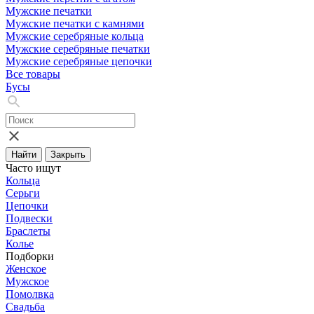
Мужские печатки
Мужские печатки с камнями
Мужские серебряные кольца
Мужские серебряные печатки
Мужские серебряные цепочки
Все товары
Бусы
Найти
Закрыть
Часто ищут
Кольца
Серьги
Цепочки
Подвески
Браслеты
Колье
Подборки
Женское
Мужское
Помолвка
Свадьба