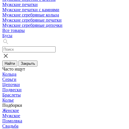
Мужские печатки
Мужские печатки с камнями
Мужские серебряные кольца
Мужские серебряные печатки
Мужские серебряные цепочки
Все товары
Бусы
Найти
Закрыть
Часто ищут
Кольца
Серьги
Цепочки
Подвески
Браслеты
Колье
Подборки
Женское
Мужское
Помолвка
Свадьба