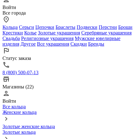
Войти
Все города
Кольца
Серьги
Цепочки
Браслеты
Подвески
Перстни
Броши
Крестики
Колье
Золотые украшения
Серебряные украшения
Свадьба
Религиозные украшения
Мужские ювелирные
изделия
Другое
Все украшения
Скидки
Бренды
Статус заказа
8 (800) 500-07-13
Магазины (22)
Войти
Все кольца
Женские кольца
Золотые женские кольца
Золотые кольца