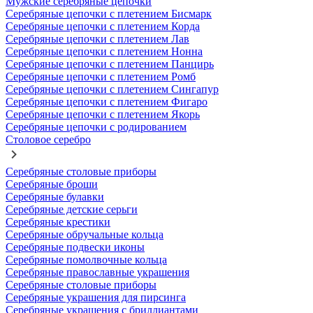
Мужские серебряные цепочки
Серебряные цепочки с плетением Бисмарк
Серебряные цепочки с плетением Корда
Серебряные цепочки с плетением Лав
Серебряные цепочки с плетением Нонна
Серебряные цепочки с плетением Панцирь
Серебряные цепочки с плетением Ромб
Серебряные цепочки с плетением Сингапур
Серебряные цепочки с плетением Фигаро
Серебряные цепочки с плетением Якорь
Серебряные цепочки с родированием
Столовое серебро
Серебряные столовые приборы
Серебряные броши
Серебряные булавки
Серебряные детские серьги
Серебряные крестики
Серебряные обручальные кольца
Серебряные подвески иконы
Серебряные помолвочные кольца
Серебряные православные украшения
Серебряные столовые приборы
Серебряные украшения для пирсинга
Серебряные украшения с бриллиантами