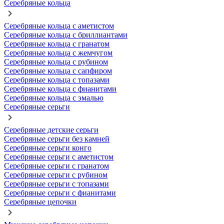
Серебряные кольца
Серебряные кольца с аметистом
Серебряные кольца с бриллиантами
Серебряные кольца с гранатом
Серебряные кольца с жемчугом
Серебряные кольца с рубином
Серебряные кольца с сапфиром
Серебряные кольца с топазами
Серебряные кольца с фианитами
Серебряные кольца с эмалью
Серебряные серьги
Серебряные детские серьги
Серебряные серьги без камней
Серебряные серьги конго
Серебряные серьги с аметистом
Серебряные серьги с гранатом
Серебряные серьги с рубином
Серебряные серьги с топазами
Серебряные серьги с фианитами
Серебряные цепочки