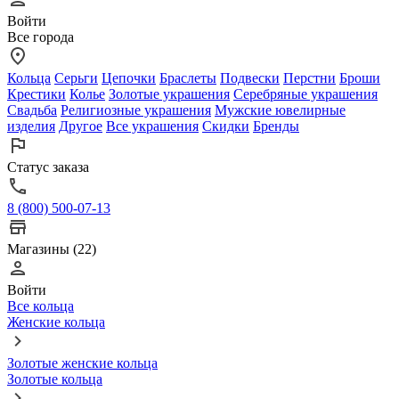
Войти
Все города
Кольца
Серьги
Цепочки
Браслеты
Подвески
Перстни
Броши
Крестики
Колье
Золотые украшения
Серебряные украшения
Свадьба
Религиозные украшения
Мужские ювелирные
изделия
Другое
Все украшения
Скидки
Бренды
Статус заказа
8 (800) 500-07-13
Магазины (22)
Войти
Все кольца
Женские кольца
Золотые женские кольца
Золотые кольца