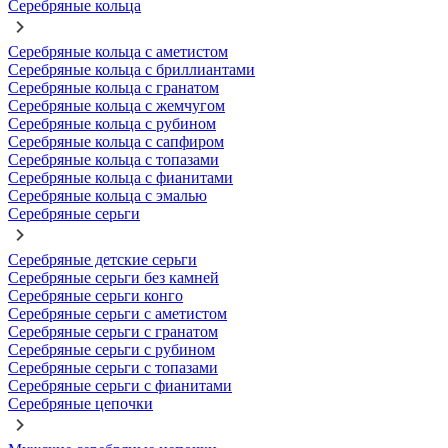
Серебряные кольца
Серебряные кольца с аметистом
Серебряные кольца с бриллиантами
Серебряные кольца с гранатом
Серебряные кольца с жемчугом
Серебряные кольца с рубином
Серебряные кольца с сапфиром
Серебряные кольца с топазами
Серебряные кольца с фианитами
Серебряные кольца с эмалью
Серебряные серьги
Серебряные детские серьги
Серебряные серьги без камней
Серебряные серьги конго
Серебряные серьги с аметистом
Серебряные серьги с гранатом
Серебряные серьги с рубином
Серебряные серьги с топазами
Серебряные серьги с фианитами
Серебряные цепочки