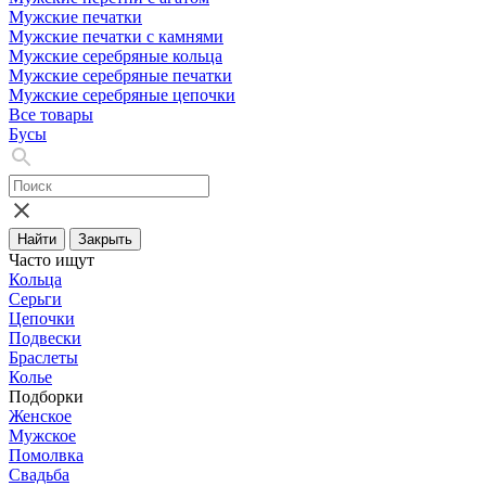
Мужские печатки
Мужские печатки с камнями
Мужские серебряные кольца
Мужские серебряные печатки
Мужские серебряные цепочки
Все товары
Бусы
Найти
Закрыть
Часто ищут
Кольца
Серьги
Цепочки
Подвески
Браслеты
Колье
Подборки
Женское
Мужское
Помолвка
Свадьба