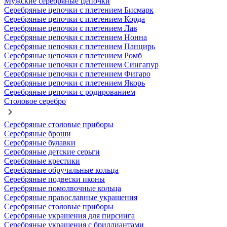
Мужские серебряные цепочки
Серебряные цепочки с плетением Бисмарк
Серебряные цепочки с плетением Корда
Серебряные цепочки с плетением Лав
Серебряные цепочки с плетением Нонна
Серебряные цепочки с плетением Панцирь
Серебряные цепочки с плетением Ромб
Серебряные цепочки с плетением Сингапур
Серебряные цепочки с плетением Фигаро
Серебряные цепочки с плетением Якорь
Серебряные цепочки с родированием
Столовое серебро
Серебряные столовые приборы
Серебряные броши
Серебряные булавки
Серебряные детские серьги
Серебряные крестики
Серебряные обручальные кольца
Серебряные подвески иконы
Серебряные помолвочные кольца
Серебряные православные украшения
Серебряные столовые приборы
Серебряные украшения для пирсинга
Серебряные украшения с бриллиантами