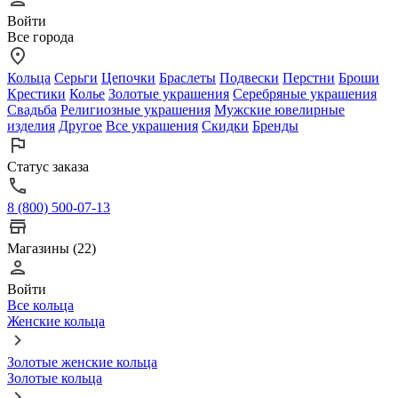
Войти
Все города
Кольца
Серьги
Цепочки
Браслеты
Подвески
Перстни
Броши
Крестики
Колье
Золотые украшения
Серебряные украшения
Свадьба
Религиозные украшения
Мужские ювелирные
изделия
Другое
Все украшения
Скидки
Бренды
Статус заказа
8 (800) 500-07-13
Магазины (22)
Войти
Все кольца
Женские кольца
Золотые женские кольца
Золотые кольца