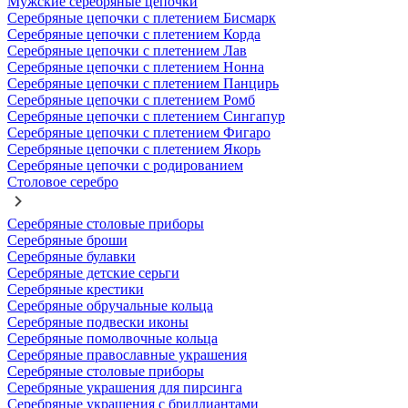
Мужские серебряные цепочки
Серебряные цепочки с плетением Бисмарк
Серебряные цепочки с плетением Корда
Серебряные цепочки с плетением Лав
Серебряные цепочки с плетением Нонна
Серебряные цепочки с плетением Панцирь
Серебряные цепочки с плетением Ромб
Серебряные цепочки с плетением Сингапур
Серебряные цепочки с плетением Фигаро
Серебряные цепочки с плетением Якорь
Серебряные цепочки с родированием
Столовое серебро
Серебряные столовые приборы
Серебряные броши
Серебряные булавки
Серебряные детские серьги
Серебряные крестики
Серебряные обручальные кольца
Серебряные подвески иконы
Серебряные помолвочные кольца
Серебряные православные украшения
Серебряные столовые приборы
Серебряные украшения для пирсинга
Серебряные украшения с бриллиантами