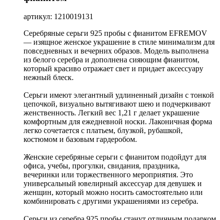
артикул: 1210019131
Серебряные серьги 925 пробы с фианитом EFREMOV
— изящное женское украшение в стиле минимализм для
повседневных и вечерних образов. Модель выполнена
из белого серебра и дополнена сияющим фианитом,
который красиво отражает свет и придает аксессуару
нежный блеск.
Серьги имеют элегантный удлиненный дизайн с тонкой
цепочкой, визуально вытягивают шею и подчеркивают
женственность. Легкий вес 1,21 г делает украшение
комфортным для ежедневной носки. Лаконичная форма
легко сочетается с платьем, блузкой, рубашкой,
костюмом и базовым гардеробом.
Женские серебряные серьги с фианитом подойдут для
офиса, учебы, прогулки, свидания, праздника,
вечеринки или торжественного мероприятия. Это
универсальный ювелирный аксессуар для девушек и
женщин, который можно носить самостоятельно или
комбинировать с другими украшениями из серебра.
Серьги из серебра 925 пробы станут отличным подарком