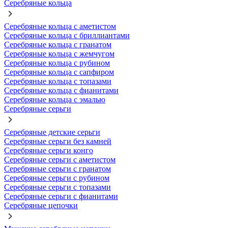
Серебряные кольца
Серебряные кольца с аметистом
Серебряные кольца с бриллиантами
Серебряные кольца с гранатом
Серебряные кольца с жемчугом
Серебряные кольца с рубином
Серебряные кольца с сапфиром
Серебряные кольца с топазами
Серебряные кольца с фианитами
Серебряные кольца с эмалью
Серебряные серьги
Серебряные детские серьги
Серебряные серьги без камней
Серебряные серьги конго
Серебряные серьги с аметистом
Серебряные серьги с гранатом
Серебряные серьги с рубином
Серебряные серьги с топазами
Серебряные серьги с фианитами
Серебряные цепочки