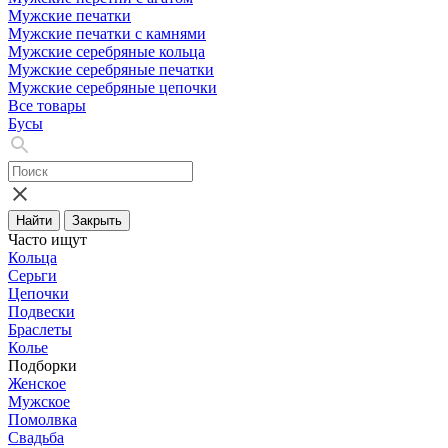
Мужские печатки
Мужские печатки с камнями
Мужские серебряные кольца
Мужские серебряные печатки
Мужские серебряные цепочки
Все товары
Бусы
Найти
Закрыть
Часто ищут
Кольца
Серьги
Цепочки
Подвески
Браслеты
Колье
Подборки
Женское
Мужское
Помолвка
Свадьба