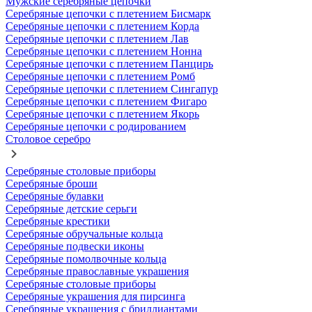
Мужские серебряные цепочки
Серебряные цепочки с плетением Бисмарк
Серебряные цепочки с плетением Корда
Серебряные цепочки с плетением Лав
Серебряные цепочки с плетением Нонна
Серебряные цепочки с плетением Панцирь
Серебряные цепочки с плетением Ромб
Серебряные цепочки с плетением Сингапур
Серебряные цепочки с плетением Фигаро
Серебряные цепочки с плетением Якорь
Серебряные цепочки с родированием
Столовое серебро
Серебряные столовые приборы
Серебряные броши
Серебряные булавки
Серебряные детские серьги
Серебряные крестики
Серебряные обручальные кольца
Серебряные подвески иконы
Серебряные помолвочные кольца
Серебряные православные украшения
Серебряные столовые приборы
Серебряные украшения для пирсинга
Серебряные украшения с бриллиантами