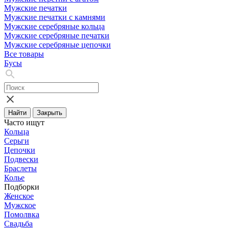
Мужские печатки
Мужские печатки с камнями
Мужские серебряные кольца
Мужские серебряные печатки
Мужские серебряные цепочки
Все товары
Бусы
Найти
Закрыть
Часто ищут
Кольца
Серьги
Цепочки
Подвески
Браслеты
Колье
Подборки
Женское
Мужское
Помолвка
Свадьба