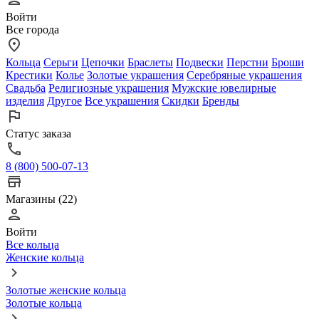
Войти
Все города
Кольца
Серьги
Цепочки
Браслеты
Подвески
Перстни
Броши
Крестики
Колье
Золотые украшения
Серебряные украшения
Свадьба
Религиозные украшения
Мужские ювелирные
изделия
Другое
Все украшения
Скидки
Бренды
Статус заказа
8 (800) 500-07-13
Магазины (22)
Войти
Все кольца
Женские кольца
Золотые женские кольца
Золотые кольца