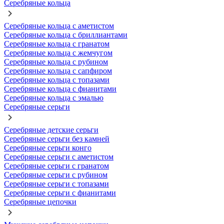
Серебряные кольца
Серебряные кольца с аметистом
Серебряные кольца с бриллиантами
Серебряные кольца с гранатом
Серебряные кольца с жемчугом
Серебряные кольца с рубином
Серебряные кольца с сапфиром
Серебряные кольца с топазами
Серебряные кольца с фианитами
Серебряные кольца с эмалью
Серебряные серьги
Серебряные детские серьги
Серебряные серьги без камней
Серебряные серьги конго
Серебряные серьги с аметистом
Серебряные серьги с гранатом
Серебряные серьги с рубином
Серебряные серьги с топазами
Серебряные серьги с фианитами
Серебряные цепочки