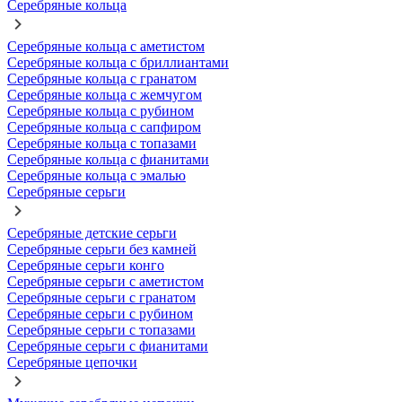
Серебряные кольца
Серебряные кольца с аметистом
Серебряные кольца с бриллиантами
Серебряные кольца с гранатом
Серебряные кольца с жемчугом
Серебряные кольца с рубином
Серебряные кольца с сапфиром
Серебряные кольца с топазами
Серебряные кольца с фианитами
Серебряные кольца с эмалью
Серебряные серьги
Серебряные детские серьги
Серебряные серьги без камней
Серебряные серьги конго
Серебряные серьги с аметистом
Серебряные серьги с гранатом
Серебряные серьги с рубином
Серебряные серьги с топазами
Серебряные серьги с фианитами
Серебряные цепочки