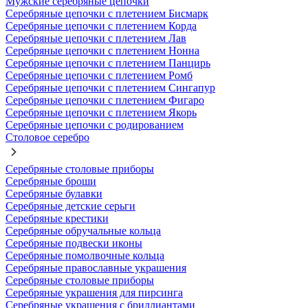
Мужские серебряные цепочки
Серебряные цепочки с плетением Бисмарк
Серебряные цепочки с плетением Корда
Серебряные цепочки с плетением Лав
Серебряные цепочки с плетением Нонна
Серебряные цепочки с плетением Панцирь
Серебряные цепочки с плетением Ромб
Серебряные цепочки с плетением Сингапур
Серебряные цепочки с плетением Фигаро
Серебряные цепочки с плетением Якорь
Серебряные цепочки с родированием
Столовое серебро
Серебряные столовые приборы
Серебряные броши
Серебряные булавки
Серебряные детские серьги
Серебряные крестики
Серебряные обручальные кольца
Серебряные подвески иконы
Серебряные помолвочные кольца
Серебряные православные украшения
Серебряные столовые приборы
Серебряные украшения для пирсинга
Серебряные украшения с бриллиантами