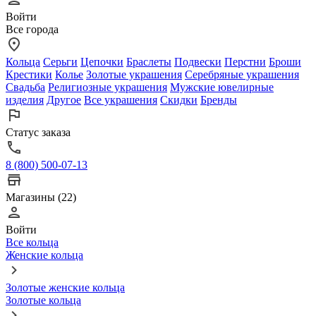
Войти
Все города
Кольца
Серьги
Цепочки
Браслеты
Подвески
Перстни
Броши
Крестики
Колье
Золотые украшения
Серебряные украшения
Свадьба
Религиозные украшения
Мужские ювелирные
изделия
Другое
Все украшения
Скидки
Бренды
Статус заказа
8 (800) 500-07-13
Магазины (22)
Войти
Все кольца
Женские кольца
Золотые женские кольца
Золотые кольца