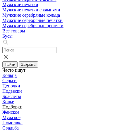
Мужские печатки
Мужские печатки с камнями
Мужские серебряные кольца
Мужские серебряные печатки
Мужские серебряные цепочки
Все товары
Бусы
Найти
Закрыть
Часто ищут
Кольца
Серьги
Цепочки
Подвески
Браслеты
Колье
Подборки
Женское
Мужское
Помолвка
Свадьба