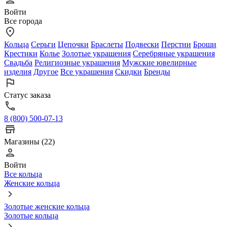
Войти
Все города
Кольца
Серьги
Цепочки
Браслеты
Подвески
Перстни
Броши
Крестики
Колье
Золотые украшения
Серебряные украшения
Свадьба
Религиозные украшения
Мужские ювелирные
изделия
Другое
Все украшения
Скидки
Бренды
Статус заказа
8 (800) 500-07-13
Магазины (22)
Войти
Все кольца
Женские кольца
Золотые женские кольца
Золотые кольца