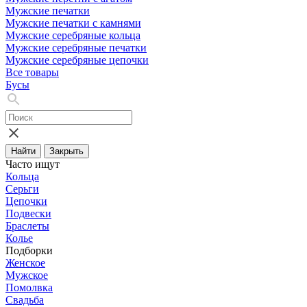
Мужские печатки
Мужские печатки с камнями
Мужские серебряные кольца
Мужские серебряные печатки
Мужские серебряные цепочки
Все товары
Бусы
Найти
Закрыть
Часто ищут
Кольца
Серьги
Цепочки
Подвески
Браслеты
Колье
Подборки
Женское
Мужское
Помолвка
Свадьба