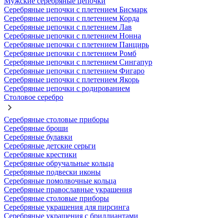
Мужские серебряные цепочки
Серебряные цепочки с плетением Бисмарк
Серебряные цепочки с плетением Корда
Серебряные цепочки с плетением Лав
Серебряные цепочки с плетением Нонна
Серебряные цепочки с плетением Панцирь
Серебряные цепочки с плетением Ромб
Серебряные цепочки с плетением Сингапур
Серебряные цепочки с плетением Фигаро
Серебряные цепочки с плетением Якорь
Серебряные цепочки с родированием
Столовое серебро
Серебряные столовые приборы
Серебряные броши
Серебряные булавки
Серебряные детские серьги
Серебряные крестики
Серебряные обручальные кольца
Серебряные подвески иконы
Серебряные помолвочные кольца
Серебряные православные украшения
Серебряные столовые приборы
Серебряные украшения для пирсинга
Серебряные украшения с бриллиантами