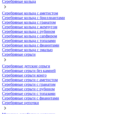
Серебряные кольца
Серебряные кольца с аметистом
Серебряные кольца с бриллиантами
Серебряные кольца с гранатом
Серебряные кольца с жемчугом
Серебряные кольца с рубином
Серебряные кольца с сапфиром
Серебряные кольца с топазами
Серебряные кольца с фианитами
Серебряные кольца с эмалью
Серебряные серьги
Серебряные детские серьги
Серебряные серьги без камней
Серебряные серьги конго
Серебряные серьги с аметистом
Серебряные серьги с гранатом
Серебряные серьги с рубином
Серебряные серьги с топазами
Серебряные серьги с фианитами
Серебряные цепочки