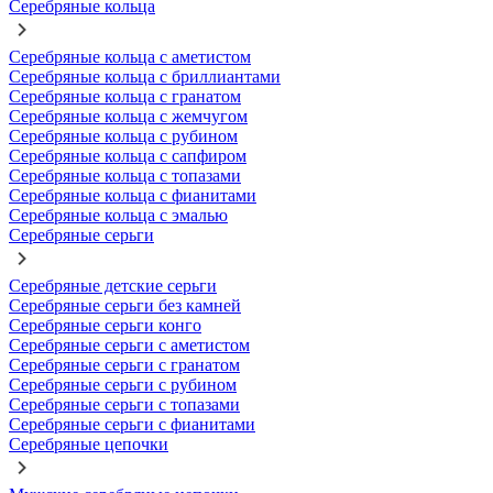
Серебряные кольца
Серебряные кольца с аметистом
Серебряные кольца с бриллиантами
Серебряные кольца с гранатом
Серебряные кольца с жемчугом
Серебряные кольца с рубином
Серебряные кольца с сапфиром
Серебряные кольца с топазами
Серебряные кольца с фианитами
Серебряные кольца с эмалью
Серебряные серьги
Серебряные детские серьги
Серебряные серьги без камней
Серебряные серьги конго
Серебряные серьги с аметистом
Серебряные серьги с гранатом
Серебряные серьги с рубином
Серебряные серьги с топазами
Серебряные серьги с фианитами
Серебряные цепочки