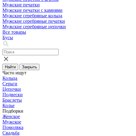
Мужские печатки
Мужские печатки с камнями
Мужские серебряные кольца
Мужские серебряные печатки
Мужские серебряные цепочки
Все товары
Бусы
Найти
Закрыть
Часто ищут
Кольца
Серьги
Цепочки
Подвески
Браслеты
Колье
Подборки
Женское
Мужское
Помолвка
Свадьба