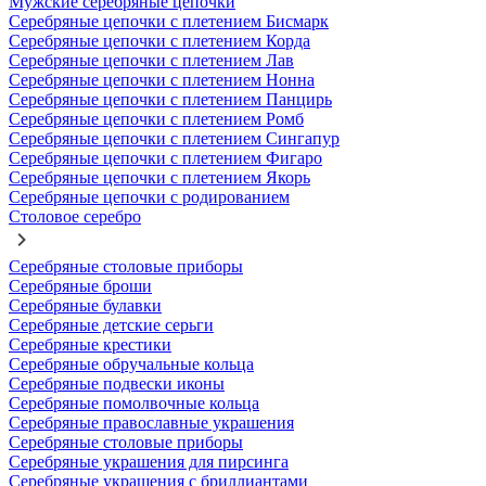
Мужские серебряные цепочки
Серебряные цепочки с плетением Бисмарк
Серебряные цепочки с плетением Корда
Серебряные цепочки с плетением Лав
Серебряные цепочки с плетением Нонна
Серебряные цепочки с плетением Панцирь
Серебряные цепочки с плетением Ромб
Серебряные цепочки с плетением Сингапур
Серебряные цепочки с плетением Фигаро
Серебряные цепочки с плетением Якорь
Серебряные цепочки с родированием
Столовое серебро
Серебряные столовые приборы
Серебряные броши
Серебряные булавки
Серебряные детские серьги
Серебряные крестики
Серебряные обручальные кольца
Серебряные подвески иконы
Серебряные помолвочные кольца
Серебряные православные украшения
Серебряные столовые приборы
Серебряные украшения для пирсинга
Серебряные украшения с бриллиантами