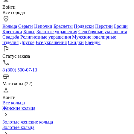
Войти
Все города
Кольца
Серьги
Цепочки
Браслеты
Подвески
Перстни
Броши
Крестики
Колье
Золотые украшения
Серебряные украшения
Свадьба
Религиозные украшения
Мужские ювелирные
изделия
Другое
Все украшения
Скидки
Бренды
Статус заказа
8 (800) 500-07-13
Магазины (22)
Войти
Все кольца
Женские кольца
Золотые женские кольца
Золотые кольца