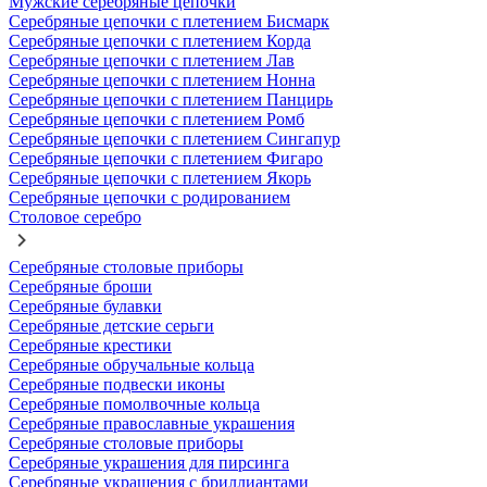
Мужские серебряные цепочки
Серебряные цепочки с плетением Бисмарк
Серебряные цепочки с плетением Корда
Серебряные цепочки с плетением Лав
Серебряные цепочки с плетением Нонна
Серебряные цепочки с плетением Панцирь
Серебряные цепочки с плетением Ромб
Серебряные цепочки с плетением Сингапур
Серебряные цепочки с плетением Фигаро
Серебряные цепочки с плетением Якорь
Серебряные цепочки с родированием
Столовое серебро
Серебряные столовые приборы
Серебряные броши
Серебряные булавки
Серебряные детские серьги
Серебряные крестики
Серебряные обручальные кольца
Серебряные подвески иконы
Серебряные помолвочные кольца
Серебряные православные украшения
Серебряные столовые приборы
Серебряные украшения для пирсинга
Серебряные украшения с бриллиантами