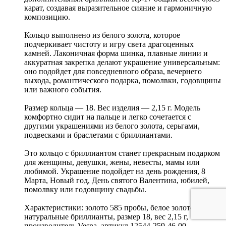
карат, создавая выразительное сияние и гармоничную
композицию.
Кольцо выполнено из белого золота, которое
подчеркивает чистоту и игру света драгоценных
камней. Лаконичная форма шинка, плавные линии и
аккуратная закрепка делают украшение универсальным:
оно подойдет для повседневного образа, вечернего
выхода, романтического подарка, помолвки, годовщины
или важного события.
Размер кольца — 18. Вес изделия — 2,15 г. Модель
комфортно сидит на пальце и легко сочетается с
другими украшениями из белого золота, серьгами,
подвесками и браслетами с бриллиантами.
Это кольцо с бриллиантом станет прекрасным подарком
для женщины, девушки, жены, невесты, мамы или
любимой. Украшение подойдет на день рождения, 8
Марта, Новый год, День святого Валентина, юбилей,
помолвку или годовщину свадьбы.
Характеристики: золото 585 пробы, белое золото,
натуральные бриллианты, размер 18, вес 2,15 г,
производитель Vesna, артикул 12544-259-46-00.