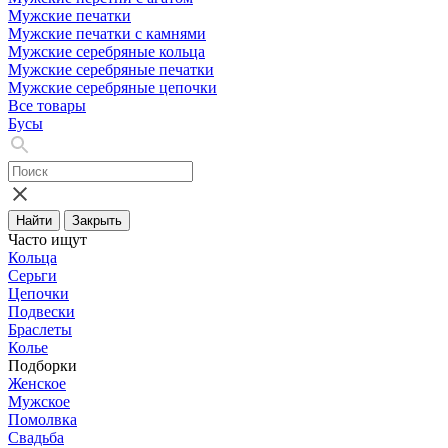
Мужские печатки
Мужские печатки с камнями
Мужские серебряные кольца
Мужские серебряные печатки
Мужские серебряные цепочки
Все товары
Бусы
Найти
Закрыть
Часто ищут
Кольца
Серьги
Цепочки
Подвески
Браслеты
Колье
Подборки
Женское
Мужское
Помолвка
Свадьба