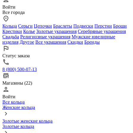
Войти
Все города
Кольца
Серьги
Цепочки
Браслеты
Подвески
Перстни
Броши
Крестики
Колье
Золотые украшения
Серебряные украшения
Свадьба
Религиозные украшения
Мужские ювелирные
изделия
Другое
Все украшения
Скидки
Бренды
Статус заказа
8 (800) 500-07-13
Магазины (22)
Войти
Все кольца
Женские кольца
Золотые женские кольца
Золотые кольца