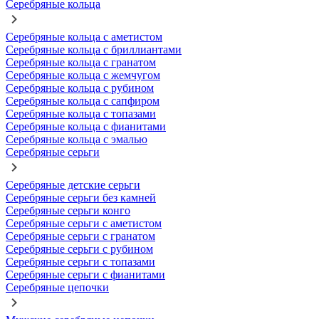
Серебряные кольца
Серебряные кольца с аметистом
Серебряные кольца с бриллиантами
Серебряные кольца с гранатом
Серебряные кольца с жемчугом
Серебряные кольца с рубином
Серебряные кольца с сапфиром
Серебряные кольца с топазами
Серебряные кольца с фианитами
Серебряные кольца с эмалью
Серебряные серьги
Серебряные детские серьги
Серебряные серьги без камней
Серебряные серьги конго
Серебряные серьги с аметистом
Серебряные серьги с гранатом
Серебряные серьги с рубином
Серебряные серьги с топазами
Серебряные серьги с фианитами
Серебряные цепочки