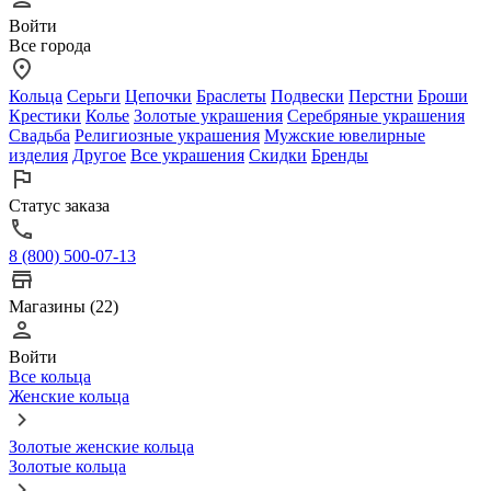
Войти
Все города
Кольца
Серьги
Цепочки
Браслеты
Подвески
Перстни
Броши
Крестики
Колье
Золотые украшения
Серебряные украшения
Свадьба
Религиозные украшения
Мужские ювелирные
изделия
Другое
Все украшения
Скидки
Бренды
Статус заказа
8 (800) 500-07-13
Магазины (22)
Войти
Все кольца
Женские кольца
Золотые женские кольца
Золотые кольца