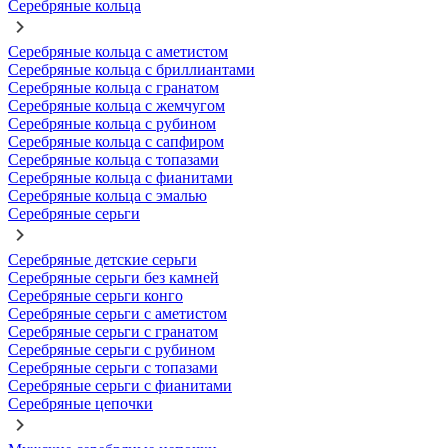
Серебряные кольца
Серебряные кольца с аметистом
Серебряные кольца с бриллиантами
Серебряные кольца с гранатом
Серебряные кольца с жемчугом
Серебряные кольца с рубином
Серебряные кольца с сапфиром
Серебряные кольца с топазами
Серебряные кольца с фианитами
Серебряные кольца с эмалью
Серебряные серьги
Серебряные детские серьги
Серебряные серьги без камней
Серебряные серьги конго
Серебряные серьги с аметистом
Серебряные серьги с гранатом
Серебряные серьги с рубином
Серебряные серьги с топазами
Серебряные серьги с фианитами
Серебряные цепочки