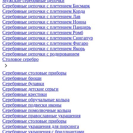
Мужские серебряные цепочки
Серебряные цепочки с плетением Бисмарк
Серебряные цепочки с плетением Корда
Серебряные цепочки с плетением Лав
Серебряные цепочки с плетением Нонна
Серебряные цепочки с плетением Панцирь
Серебряные цепочки с плетением Ромб
Серебряные цепочки с плетением Сингапур
Серебряные цепочки с плетением Фигаро
Серебряные цепочки с плетением Якорь
Серебряные цепочки с родированием
Столовое серебро
Серебряные столовые приборы
Серебряные броши
Серебряные булавки
Серебряные детские серьги
Серебряные крестики
Серебряные обручальные кольца
Серебряные подвески иконы
Серебряные помолвочные кольца
Серебряные православные украшения
Серебряные столовые приборы
Серебряные украшения для пирсинга
Серебряные украшения с бриллиантами