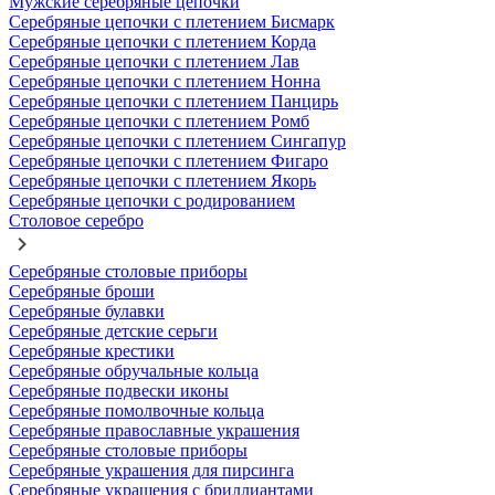
Мужские серебряные цепочки
Серебряные цепочки с плетением Бисмарк
Серебряные цепочки с плетением Корда
Серебряные цепочки с плетением Лав
Серебряные цепочки с плетением Нонна
Серебряные цепочки с плетением Панцирь
Серебряные цепочки с плетением Ромб
Серебряные цепочки с плетением Сингапур
Серебряные цепочки с плетением Фигаро
Серебряные цепочки с плетением Якорь
Серебряные цепочки с родированием
Столовое серебро
Серебряные столовые приборы
Серебряные броши
Серебряные булавки
Серебряные детские серьги
Серебряные крестики
Серебряные обручальные кольца
Серебряные подвески иконы
Серебряные помолвочные кольца
Серебряные православные украшения
Серебряные столовые приборы
Серебряные украшения для пирсинга
Серебряные украшения с бриллиантами