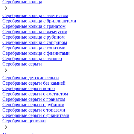
Серебряные кольца
Серебряные кольца с аметистом
Серебряные кольца с бриллиантами
Серебряные кольца с гранатом
Серебряные кольца с жемчугом
Серебряные кольца с рубином
Серебряные кольца с сапфиром
Серебряные кольца с топазами
Серебряные кольца с фианитами
Серебряные кольца с эмалью
Серебряные серьги
Серебряные детские серьги
Серебряные серьги без камней
Серебряные серьги конго
Серебряные серьги с аметистом
Серебряные серьги с гранатом
Серебряные серьги с рубином
Серебряные серьги с топазами
Серебряные серьги с фианитами
Серебряные цепочки