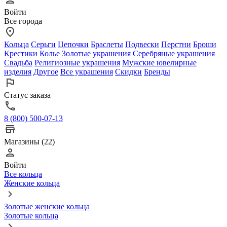
Войти
Все города
Кольца
Серьги
Цепочки
Браслеты
Подвески
Перстни
Броши
Крестики
Колье
Золотые украшения
Серебряные украшения
Свадьба
Религиозные украшения
Мужские ювелирные
изделия
Другое
Все украшения
Скидки
Бренды
Статус заказа
8 (800) 500-07-13
Магазины (22)
Войти
Все кольца
Женские кольца
Золотые женские кольца
Золотые кольца