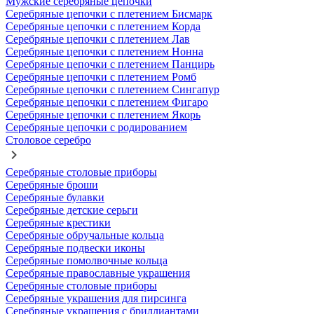
Мужские серебряные цепочки
Серебряные цепочки с плетением Бисмарк
Серебряные цепочки с плетением Корда
Серебряные цепочки с плетением Лав
Серебряные цепочки с плетением Нонна
Серебряные цепочки с плетением Панцирь
Серебряные цепочки с плетением Ромб
Серебряные цепочки с плетением Сингапур
Серебряные цепочки с плетением Фигаро
Серебряные цепочки с плетением Якорь
Серебряные цепочки с родированием
Столовое серебро
Серебряные столовые приборы
Серебряные броши
Серебряные булавки
Серебряные детские серьги
Серебряные крестики
Серебряные обручальные кольца
Серебряные подвески иконы
Серебряные помолвочные кольца
Серебряные православные украшения
Серебряные столовые приборы
Серебряные украшения для пирсинга
Серебряные украшения с бриллиантами