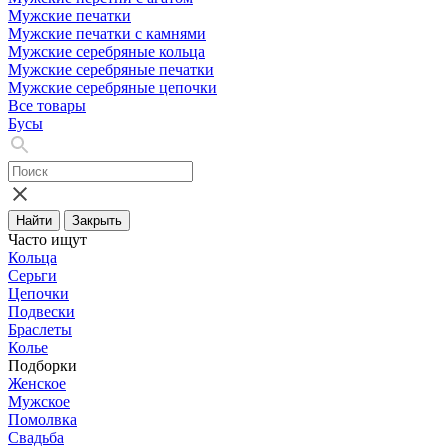
Мужские печатки
Мужские печатки с камнями
Мужские серебряные кольца
Мужские серебряные печатки
Мужские серебряные цепочки
Все товары
Бусы
Найти
Закрыть
Часто ищут
Кольца
Серьги
Цепочки
Подвески
Браслеты
Колье
Подборки
Женское
Мужское
Помолвка
Свадьба