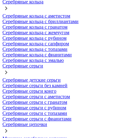
Серебряные кольца
Серебряные кольца с аметистом
Серебряные кольца с бриллиантами
Серебряные кольца с гранатом
Серебряные кольца с жемчугом
Серебряные кольца с рубином
Серебряные кольца с сапфиром
Серебряные кольца с топазами
Серебряные кольца с фианитами
Серебряные кольца с эмалью
Серебряные серьги
Серебряные детские серьги
Серебряные серьги без камней
Серебряные серьги конго
Серебряные серьги с аметистом
Серебряные серьги с гранатом
Серебряные серьги с рубином
Серебряные серьги с топазами
Серебряные серьги с фианитами
Серебряные цепочки