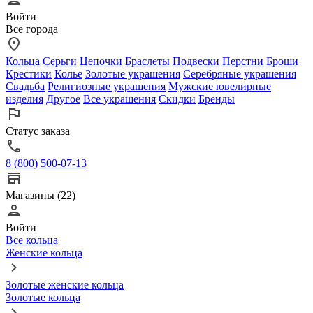
Войти
Все города
Кольца
Серьги
Цепочки
Браслеты
Подвески
Перстни
Броши
Крестики
Колье
Золотые украшения
Серебряные украшения
Свадьба
Религиозные украшения
Мужские ювелирные
изделия
Другое
Все украшения
Скидки
Бренды
Статус заказа
8 (800) 500-07-13
Магазины (22)
Войти
Все кольца
Женские кольца
Золотые женские кольца
Золотые кольца