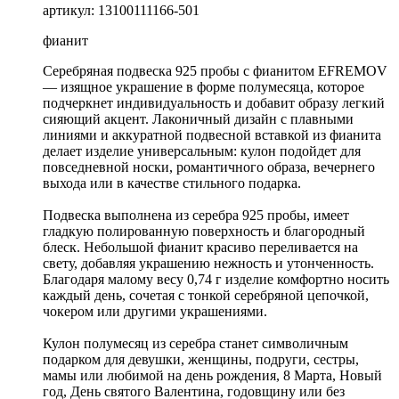
артикул: 13100111166-501
фианит
Серебряная подвеска 925 пробы с фианитом EFREMOV
— изящное украшение в форме полумесяца, которое
подчеркнет индивидуальность и добавит образу легкий
сияющий акцент. Лаконичный дизайн с плавными
линиями и аккуратной подвесной вставкой из фианита
делает изделие универсальным: кулон подойдет для
повседневной носки, романтичного образа, вечернего
выхода или в качестве стильного подарка.
Подвеска выполнена из серебра 925 пробы, имеет
гладкую полированную поверхность и благородный
блеск. Небольшой фианит красиво переливается на
свету, добавляя украшению нежность и утонченность.
Благодаря малому весу 0,74 г изделие комфортно носить
каждый день, сочетая с тонкой серебряной цепочкой,
чокером или другими украшениями.
Кулон полумесяц из серебра станет символичным
подарком для девушки, женщины, подруги, сестры,
мамы или любимой на день рождения, 8 Марта, Новый
год, День святого Валентина, годовщину или без