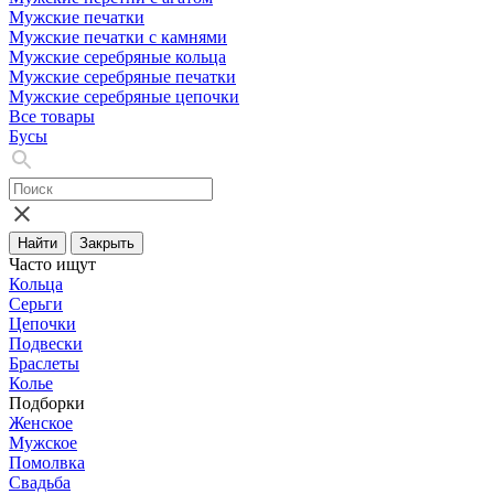
Мужские печатки
Мужские печатки с камнями
Мужские серебряные кольца
Мужские серебряные печатки
Мужские серебряные цепочки
Все товары
Бусы
Найти
Закрыть
Часто ищут
Кольца
Серьги
Цепочки
Подвески
Браслеты
Колье
Подборки
Женское
Мужское
Помолвка
Свадьба