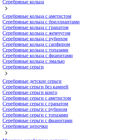
Серебряные кольца
Серебряные кольца с аметистом
Серебряные кольца с бриллиантами
Серебряные кольца с гранатом
Серебряные кольца с жемчугом
Серебряные кольца с рубином
Серебряные кольца с сапфиром
Серебряные кольца с топазами
Серебряные кольца с фианитами
Серебряные кольца с эмалью
Серебряные серьги
Серебряные детские серьги
Серебряные серьги без камней
Серебряные серьги конго
Серебряные серьги с аметистом
Серебряные серьги с гранатом
Серебряные серьги с рубином
Серебряные серьги с топазами
Серебряные серьги с фианитами
Серебряные цепочки