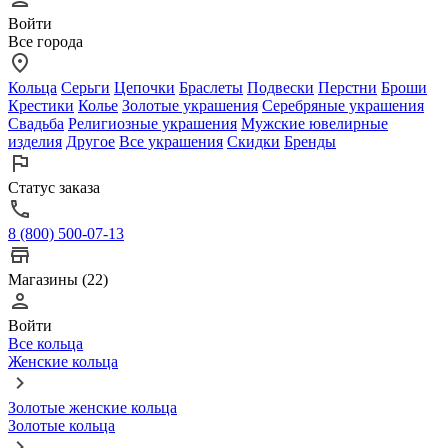
Войти
Все города
Кольца
Серьги
Цепочки
Браслеты
Подвески
Перстни
Броши
Крестики
Колье
Золотые украшения
Серебряные украшения
Свадьба
Религиозные украшения
Мужские ювелирные
изделия
Другое
Все украшения
Скидки
Бренды
Статус заказа
8 (800) 500-07-13
Магазины (22)
Войти
Все кольца
Женские кольца
Золотые женские кольца
Золотые кольца