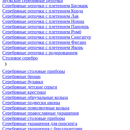
Мужские серебряные цепочки
Серебряные цепочки с плетением Бисмарк
Серебряные цепочки с плетением Корда
Серебряные цепочки с плетением Лав
Серебряные цепочки с плетением Нонна
Серебряные цепочки с плетением Панцирь
Серебряные цепочки с плетением Ромб
Серебряные цепочки с плетением Сингапур
Серебряные цепочки с плетением Фигаро
Серебряные цепочки с плетением Якорь
Серебряные цепочки с родированием
Столовое серебро
Серебряные столовые приборы
Серебряные броши
Серебряные булавки
Серебряные детские серьги
Серебряные крестики
Серебряные обручальные кольца
Серебряные подвески иконы
Серебряные помолвочные кольца
Серебряные православные украшения
Серебряные столовые приборы
Серебряные украшения для пирсинга
Серебряные украшения с бриллиантами