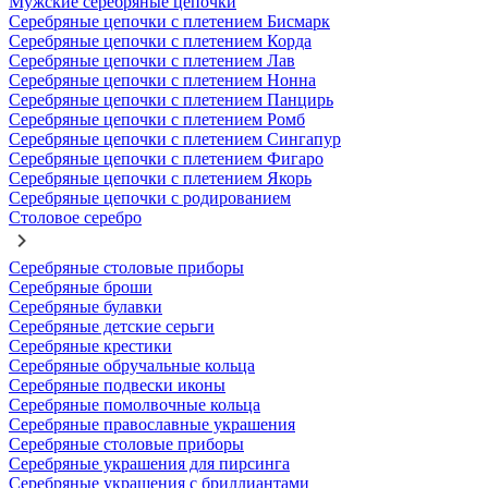
Мужские серебряные цепочки
Серебряные цепочки с плетением Бисмарк
Серебряные цепочки с плетением Корда
Серебряные цепочки с плетением Лав
Серебряные цепочки с плетением Нонна
Серебряные цепочки с плетением Панцирь
Серебряные цепочки с плетением Ромб
Серебряные цепочки с плетением Сингапур
Серебряные цепочки с плетением Фигаро
Серебряные цепочки с плетением Якорь
Серебряные цепочки с родированием
Столовое серебро
Серебряные столовые приборы
Серебряные броши
Серебряные булавки
Серебряные детские серьги
Серебряные крестики
Серебряные обручальные кольца
Серебряные подвески иконы
Серебряные помолвочные кольца
Серебряные православные украшения
Серебряные столовые приборы
Серебряные украшения для пирсинга
Серебряные украшения с бриллиантами