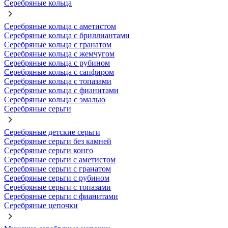
Серебряные кольца
Серебряные кольца с аметистом
Серебряные кольца с бриллиантами
Серебряные кольца с гранатом
Серебряные кольца с жемчугом
Серебряные кольца с рубином
Серебряные кольца с сапфиром
Серебряные кольца с топазами
Серебряные кольца с фианитами
Серебряные кольца с эмалью
Серебряные серьги
Серебряные детские серьги
Серебряные серьги без камней
Серебряные серьги конго
Серебряные серьги с аметистом
Серебряные серьги с гранатом
Серебряные серьги с рубином
Серебряные серьги с топазами
Серебряные серьги с фианитами
Серебряные цепочки