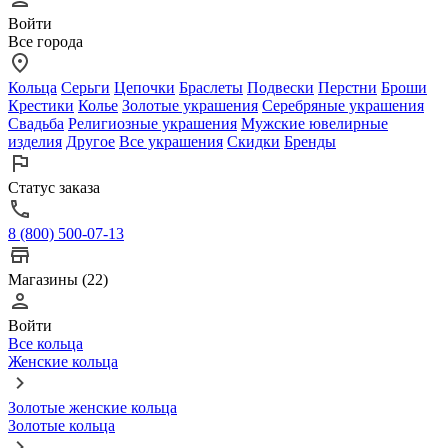
Войти
Все города
Кольца
Серьги
Цепочки
Браслеты
Подвески
Перстни
Броши
Крестики
Колье
Золотые украшения
Серебряные украшения
Свадьба
Религиозные украшения
Мужские ювелирные
изделия
Другое
Все украшения
Скидки
Бренды
Статус заказа
8 (800) 500-07-13
Магазины (22)
Войти
Все кольца
Женские кольца
Золотые женские кольца
Золотые кольца