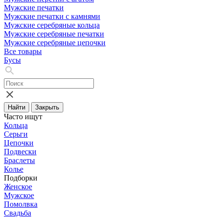
Мужские печатки
Мужские печатки с камнями
Мужские серебряные кольца
Мужские серебряные печатки
Мужские серебряные цепочки
Все товары
Бусы
Найти
Закрыть
Часто ищут
Кольца
Серьги
Цепочки
Подвески
Браслеты
Колье
Подборки
Женское
Мужское
Помолвка
Свадьба