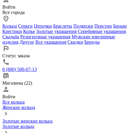
Войти
Все города
Кольца
Серьги
Цепочки
Браслеты
Подвески
Перстни
Броши
Крестики
Колье
Золотые украшения
Серебряные украшения
Свадьба
Религиозные украшения
Мужские ювелирные
изделия
Другое
Все украшения
Скидки
Бренды
Статус заказа
8 (800) 500-07-13
Магазины (22)
Войти
Все кольца
Женские кольца
Золотые женские кольца
Золотые кольца