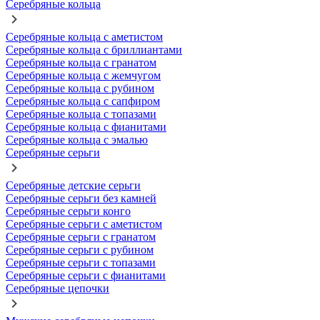
Серебряные кольца
Серебряные кольца с аметистом
Серебряные кольца с бриллиантами
Серебряные кольца с гранатом
Серебряные кольца с жемчугом
Серебряные кольца с рубином
Серебряные кольца с сапфиром
Серебряные кольца с топазами
Серебряные кольца с фианитами
Серебряные кольца с эмалью
Серебряные серьги
Серебряные детские серьги
Серебряные серьги без камней
Серебряные серьги конго
Серебряные серьги с аметистом
Серебряные серьги с гранатом
Серебряные серьги с рубином
Серебряные серьги с топазами
Серебряные серьги с фианитами
Серебряные цепочки