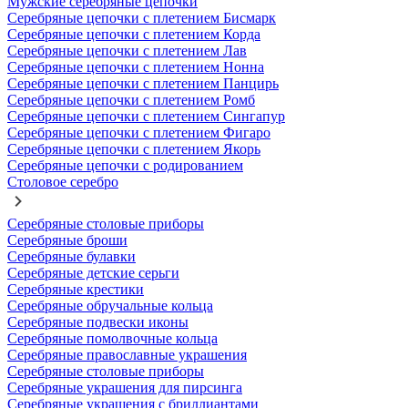
Мужские серебряные цепочки
Серебряные цепочки с плетением Бисмарк
Серебряные цепочки с плетением Корда
Серебряные цепочки с плетением Лав
Серебряные цепочки с плетением Нонна
Серебряные цепочки с плетением Панцирь
Серебряные цепочки с плетением Ромб
Серебряные цепочки с плетением Сингапур
Серебряные цепочки с плетением Фигаро
Серебряные цепочки с плетением Якорь
Серебряные цепочки с родированием
Столовое серебро
Серебряные столовые приборы
Серебряные броши
Серебряные булавки
Серебряные детские серьги
Серебряные крестики
Серебряные обручальные кольца
Серебряные подвески иконы
Серебряные помолвочные кольца
Серебряные православные украшения
Серебряные столовые приборы
Серебряные украшения для пирсинга
Серебряные украшения с бриллиантами