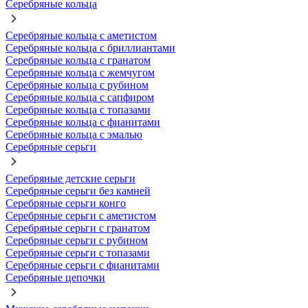
Серебряные кольца
Серебряные кольца с аметистом
Серебряные кольца с бриллиантами
Серебряные кольца с гранатом
Серебряные кольца с жемчугом
Серебряные кольца с рубином
Серебряные кольца с сапфиром
Серебряные кольца с топазами
Серебряные кольца с фианитами
Серебряные кольца с эмалью
Серебряные серьги
Серебряные детские серьги
Серебряные серьги без камней
Серебряные серьги конго
Серебряные серьги с аметистом
Серебряные серьги с гранатом
Серебряные серьги с рубином
Серебряные серьги с топазами
Серебряные серьги с фианитами
Серебряные цепочки