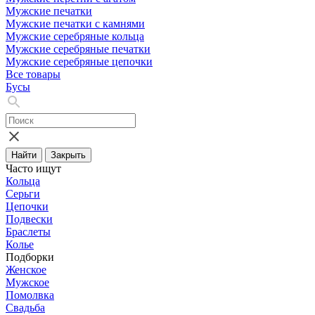
Мужские печатки
Мужские печатки с камнями
Мужские серебряные кольца
Мужские серебряные печатки
Мужские серебряные цепочки
Все товары
Бусы
Найти
Закрыть
Часто ищут
Кольца
Серьги
Цепочки
Подвески
Браслеты
Колье
Подборки
Женское
Мужское
Помолвка
Свадьба