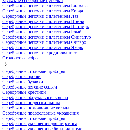
Мужские серебряные цепочки
Серебряные цепочки с плетением Бисмарк
Серебряные цепочки с плетением Корда
Серебряные цепочки с плетением Лав
Серебряные цепочки с плетением Нонна
Серебряные цепочки с плетением Панцирь
Серебряные цепочки с плетением Ромб
Серебряные цепочки с плетением Сингапур
Серебряные цепочки с плетением Фигаро
Серебряные цепочки с плетением Якорь
Серебряные цепочки с родированием
Столовое серебро
Серебряные столовые приборы
Серебряные броши
Серебряные булавки
Серебряные детские серьги
Серебряные крестики
Серебряные обручальные кольца
Серебряные подвески иконы
Серебряные помолвочные кольца
Серебряные православные украшения
Серебряные столовые приборы
Серебряные украшения для пирсинга
Серебряные украшения с бриллиантами