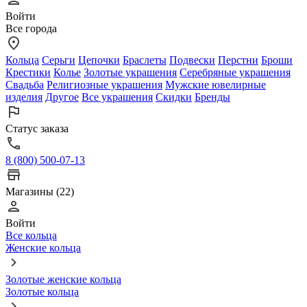
Войти
Все города
Кольца
Серьги
Цепочки
Браслеты
Подвески
Перстни
Броши
Крестики
Колье
Золотые украшения
Серебряные украшения
Свадьба
Религиозные украшения
Мужские ювелирные
изделия
Другое
Все украшения
Скидки
Бренды
Статус заказа
8 (800) 500-07-13
Магазины (22)
Войти
Все кольца
Женские кольца
Золотые женские кольца
Золотые кольца