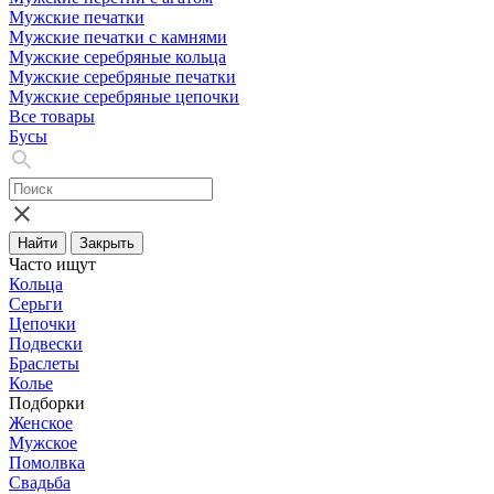
Мужские печатки
Мужские печатки с камнями
Мужские серебряные кольца
Мужские серебряные печатки
Мужские серебряные цепочки
Все товары
Бусы
Найти
Закрыть
Часто ищут
Кольца
Серьги
Цепочки
Подвески
Браслеты
Колье
Подборки
Женское
Мужское
Помолвка
Свадьба