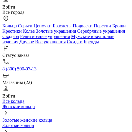
Войти
Все города
Кольца
Серьги
Цепочки
Браслеты
Подвески
Перстни
Броши
Крестики
Колье
Золотые украшения
Серебряные украшения
Свадьба
Религиозные украшения
Мужские ювелирные
изделия
Другое
Все украшения
Скидки
Бренды
Статус заказа
8 (800) 500-07-13
Магазины (22)
Войти
Все кольца
Женские кольца
Золотые женские кольца
Золотые кольца