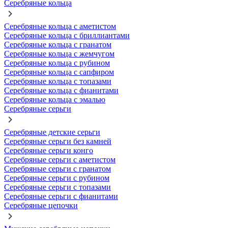
Серебряные кольца
Серебряные кольца с аметистом
Серебряные кольца с бриллиантами
Серебряные кольца с гранатом
Серебряные кольца с жемчугом
Серебряные кольца с рубином
Серебряные кольца с сапфиром
Серебряные кольца с топазами
Серебряные кольца с фианитами
Серебряные кольца с эмалью
Серебряные серьги
Серебряные детские серьги
Серебряные серьги без камней
Серебряные серьги конго
Серебряные серьги с аметистом
Серебряные серьги с гранатом
Серебряные серьги с рубином
Серебряные серьги с топазами
Серебряные серьги с фианитами
Серебряные цепочки