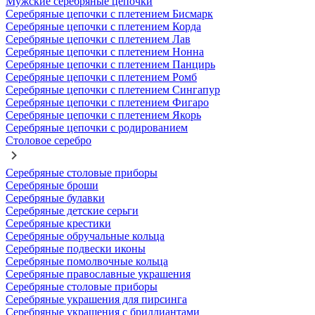
Мужские серебряные цепочки
Серебряные цепочки с плетением Бисмарк
Серебряные цепочки с плетением Корда
Серебряные цепочки с плетением Лав
Серебряные цепочки с плетением Нонна
Серебряные цепочки с плетением Панцирь
Серебряные цепочки с плетением Ромб
Серебряные цепочки с плетением Сингапур
Серебряные цепочки с плетением Фигаро
Серебряные цепочки с плетением Якорь
Серебряные цепочки с родированием
Столовое серебро
Серебряные столовые приборы
Серебряные броши
Серебряные булавки
Серебряные детские серьги
Серебряные крестики
Серебряные обручальные кольца
Серебряные подвески иконы
Серебряные помолвочные кольца
Серебряные православные украшения
Серебряные столовые приборы
Серебряные украшения для пирсинга
Серебряные украшения с бриллиантами