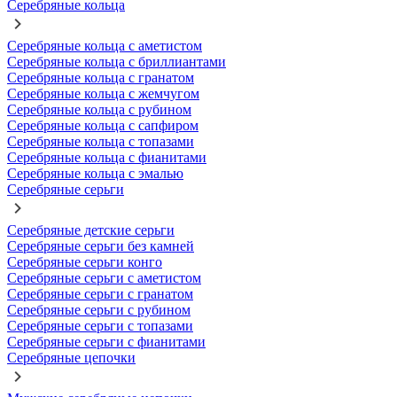
Серебряные кольца
Серебряные кольца с аметистом
Серебряные кольца с бриллиантами
Серебряные кольца с гранатом
Серебряные кольца с жемчугом
Серебряные кольца с рубином
Серебряные кольца с сапфиром
Серебряные кольца с топазами
Серебряные кольца с фианитами
Серебряные кольца с эмалью
Серебряные серьги
Серебряные детские серьги
Серебряные серьги без камней
Серебряные серьги конго
Серебряные серьги с аметистом
Серебряные серьги с гранатом
Серебряные серьги с рубином
Серебряные серьги с топазами
Серебряные серьги с фианитами
Серебряные цепочки