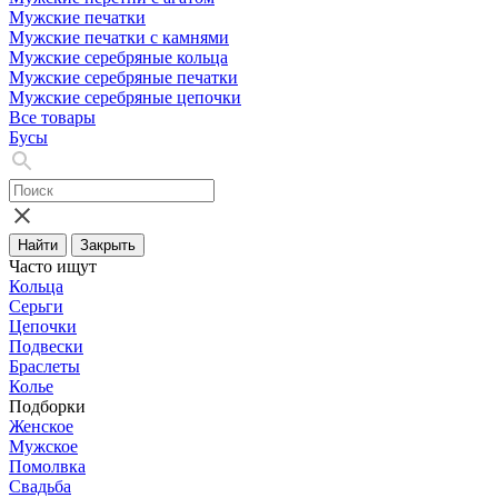
Мужские печатки
Мужские печатки с камнями
Мужские серебряные кольца
Мужские серебряные печатки
Мужские серебряные цепочки
Все товары
Бусы
Найти
Закрыть
Часто ищут
Кольца
Серьги
Цепочки
Подвески
Браслеты
Колье
Подборки
Женское
Мужское
Помолвка
Свадьба