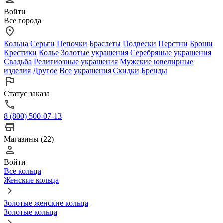
Войти
Все города
Кольца
Серьги
Цепочки
Браслеты
Подвески
Перстни
Броши
Крестики
Колье
Золотые украшения
Серебряные украшения
Свадьба
Религиозные украшения
Мужские ювелирные
изделия
Другое
Все украшения
Скидки
Бренды
Статус заказа
8 (800) 500-07-13
Магазины (22)
Войти
Все кольца
Женские кольца
Золотые женские кольца
Золотые кольца