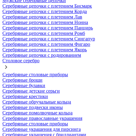
Мужские серебряные цепочки
Серебряные цепочки с плетением Бисмарк
Серебряные цепочки с плетением Корда
Серебряные цепочки с плетением Лав
Серебряные цепочки с плетением Нонна
Серебряные цепочки с плетением Панцирь
Серебряные цепочки с плетением Ромб
Серебряные цепочки с плетением Сингапур
Серебряные цепочки с плетением Фигаро
Серебряные цепочки с плетением Якорь
Серебряные цепочки с родированием
Столовое серебро
Серебряные столовые приборы
Серебряные броши
Серебряные булавки
Серебряные детские серьги
Серебряные крестики
Серебряные обручальные кольца
Серебряные подвески иконы
Серебряные помолвочные кольца
Серебряные православные украшения
Серебряные столовые приборы
Серебряные украшения для пирсинга
Серебряные украшения с бриллиантами