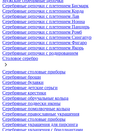
Мужские серебряные цепочки
Серебряные цепочки с плетением Бисмарк
Серебряные цепочки с плетением Корда
Серебряные цепочки с плетением Лав
Серебряные цепочки с плетением Нонна
Серебряные цепочки с плетением Панцирь
Серебряные цепочки с плетением Ромб
Серебряные цепочки с плетением Сингапур
Серебряные цепочки с плетением Фигаро
Серебряные цепочки с плетением Якорь
Серебряные цепочки с родированием
Столовое серебро
Серебряные столовые приборы
Серебряные броши
Серебряные булавки
Серебряные детские серьги
Серебряные крестики
Серебряные обручальные кольца
Серебряные подвески иконы
Серебряные помолвочные кольца
Серебряные православные украшения
Серебряные столовые приборы
Серебряные украшения для пирсинга
Серебряные украшения с бриллиантами