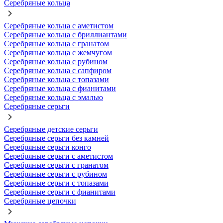
Серебряные кольца
Серебряные кольца с аметистом
Серебряные кольца с бриллиантами
Серебряные кольца с гранатом
Серебряные кольца с жемчугом
Серебряные кольца с рубином
Серебряные кольца с сапфиром
Серебряные кольца с топазами
Серебряные кольца с фианитами
Серебряные кольца с эмалью
Серебряные серьги
Серебряные детские серьги
Серебряные серьги без камней
Серебряные серьги конго
Серебряные серьги с аметистом
Серебряные серьги с гранатом
Серебряные серьги с рубином
Серебряные серьги с топазами
Серебряные серьги с фианитами
Серебряные цепочки