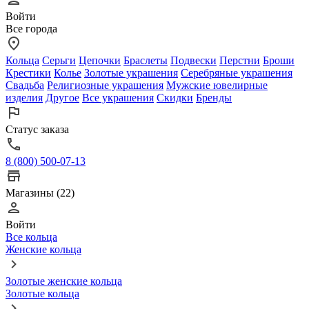
Войти
Все города
Кольца
Серьги
Цепочки
Браслеты
Подвески
Перстни
Броши
Крестики
Колье
Золотые украшения
Серебряные украшения
Свадьба
Религиозные украшения
Мужские ювелирные
изделия
Другое
Все украшения
Скидки
Бренды
Статус заказа
8 (800) 500-07-13
Магазины (22)
Войти
Все кольца
Женские кольца
Золотые женские кольца
Золотые кольца