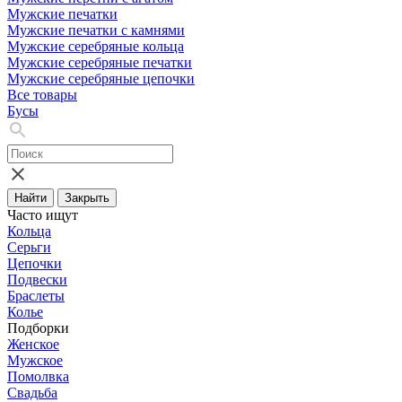
Мужские печатки
Мужские печатки с камнями
Мужские серебряные кольца
Мужские серебряные печатки
Мужские серебряные цепочки
Все товары
Бусы
Найти
Закрыть
Часто ищут
Кольца
Серьги
Цепочки
Подвески
Браслеты
Колье
Подборки
Женское
Мужское
Помолвка
Свадьба