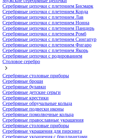
Мужские серебряные цепочки
Серебряные цепочки с плетением Бисмарк
Серебряные цепочки с плетением Корда
Серебряные цепочки с плетением Лав
Серебряные цепочки с плетением Нонна
Серебряные цепочки с плетением Панцирь
Серебряные цепочки с плетением Ромб
Серебряные цепочки с плетением Сингапур
Серебряные цепочки с плетением Фигаро
Серебряные цепочки с плетением Якорь
Серебряные цепочки с родированием
Столовое серебро
Серебряные столовые приборы
Серебряные броши
Серебряные булавки
Серебряные детские серьги
Серебряные крестики
Серебряные обручальные кольца
Серебряные подвески иконы
Серебряные помолвочные кольца
Серебряные православные украшения
Серебряные столовые приборы
Серебряные украшения для пирсинга
Серебряные украшения с бриллиантами