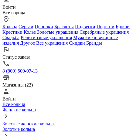
Войти
Все города
Кольца
Серьги
Цепочки
Браслеты
Подвески
Перстни
Броши
Крестики
Колье
Золотые украшения
Серебряные украшения
Свадьба
Религиозные украшения
Мужские ювелирные
изделия
Другое
Все украшения
Скидки
Бренды
Статус заказа
8 (800) 500-07-13
Магазины (22)
Войти
Все кольца
Женские кольца
Золотые женские кольца
Золотые кольца