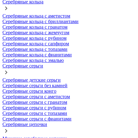
Серебряные кольца
Серебряные кольца с аметистом
Серебряные кольца с бриллиантами
Серебряные кольца с гранатом
Серебряные кольца с жемчугом
Серебряные кольца с рубином
Серебряные кольца с сапфиром
Серебряные кольца с топазами
Серебряные кольца с фианитами
Серебряные кольца с эмалью
Серебряные серьги
Серебряные детские серьги
Серебряные серьги без камней
Серебряные серьги конго
Серебряные серьги с аметистом
Серебряные серьги с гранатом
Серебряные серьги с рубином
Серебряные серьги с топазами
Серебряные серьги с фианитами
Серебряные цепочки