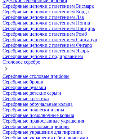
Мужские серебряные цепочки
Серебряные цепочки с плетением Бисмарк
Серебряные цепочки с плетением Корда
Серебряные цепочки с плетением Лав
Серебряные цепочки с плетением Нонна
Серебряные цепочки с плетением Панцирь
Серебряные цепочки с плетением Ромб
Серебряные цепочки с плетением Сингапур
Серебряные цепочки с плетением Фигаро
Серебряные цепочки с плетением Якорь
Серебряные цепочки с родированием
Столовое серебро
Серебряные столовые приборы
Серебряные броши
Серебряные булавки
Серебряные детские серьги
Серебряные крестики
Серебряные обручальные кольца
Серебряные подвески иконы
Серебряные помолвочные кольца
Серебряные православные украшения
Серебряные столовые приборы
Серебряные украшения для пирсинга
Серебряные украшения с бриллиантами