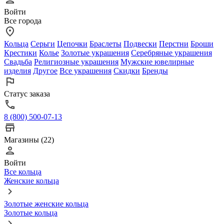
Войти
Все города
Кольца
Серьги
Цепочки
Браслеты
Подвески
Перстни
Броши
Крестики
Колье
Золотые украшения
Серебряные украшения
Свадьба
Религиозные украшения
Мужские ювелирные
изделия
Другое
Все украшения
Скидки
Бренды
Статус заказа
8 (800) 500-07-13
Магазины (22)
Войти
Все кольца
Женские кольца
Золотые женские кольца
Золотые кольца