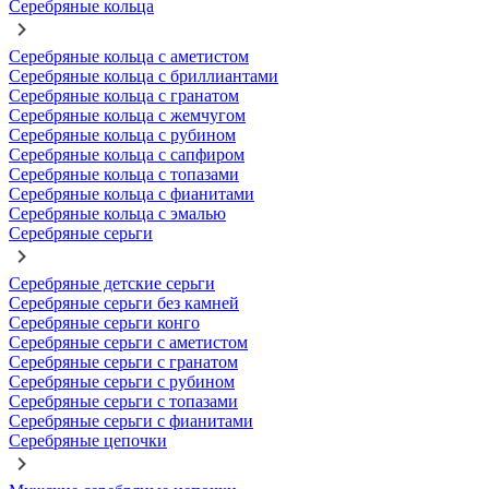
Серебряные кольца
Серебряные кольца с аметистом
Серебряные кольца с бриллиантами
Серебряные кольца с гранатом
Серебряные кольца с жемчугом
Серебряные кольца с рубином
Серебряные кольца с сапфиром
Серебряные кольца с топазами
Серебряные кольца с фианитами
Серебряные кольца с эмалью
Серебряные серьги
Серебряные детские серьги
Серебряные серьги без камней
Серебряные серьги конго
Серебряные серьги с аметистом
Серебряные серьги с гранатом
Серебряные серьги с рубином
Серебряные серьги с топазами
Серебряные серьги с фианитами
Серебряные цепочки