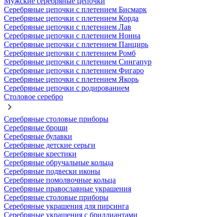
Мужские серебряные цепочки
Серебряные цепочки с плетением Бисмарк
Серебряные цепочки с плетением Корда
Серебряные цепочки с плетением Лав
Серебряные цепочки с плетением Нонна
Серебряные цепочки с плетением Панцирь
Серебряные цепочки с плетением Ромб
Серебряные цепочки с плетением Сингапур
Серебряные цепочки с плетением Фигаро
Серебряные цепочки с плетением Якорь
Серебряные цепочки с родированием
Столовое серебро
Серебряные столовые приборы
Серебряные броши
Серебряные булавки
Серебряные детские серьги
Серебряные крестики
Серебряные обручальные кольца
Серебряные подвески иконы
Серебряные помолвочные кольца
Серебряные православные украшения
Серебряные столовые приборы
Серебряные украшения для пирсинга
Серебряные украшения с бриллиантами