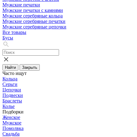
Мужские печатки
Мужские печатки с камнями
Мужские серебряные кольца
Мужские серебряные печатки
Мужские серебряные цепочки
Все товары
Бусы
Найти
Закрыть
Часто ищут
Кольца
Серьги
Цепочки
Подвески
Браслеты
Колье
Подборки
Женское
Мужское
Помолвка
Свадьба