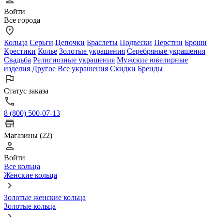
Войти
Все города
Кольца
Серьги
Цепочки
Браслеты
Подвески
Перстни
Броши
Крестики
Колье
Золотые украшения
Серебряные украшения
Свадьба
Религиозные украшения
Мужские ювелирные
изделия
Другое
Все украшения
Скидки
Бренды
Статус заказа
8 (800) 500-07-13
Магазины (22)
Войти
Все кольца
Женские кольца
Золотые женские кольца
Золотые кольца