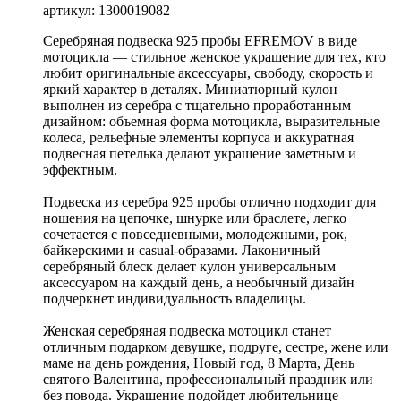
артикул: 1300019082
Серебряная подвеска 925 пробы EFREMOV в виде
мотоцикла — стильное женское украшение для тех, кто
любит оригинальные аксессуары, свободу, скорость и
яркий характер в деталях. Миниатюрный кулон
выполнен из серебра с тщательно проработанным
дизайном: объемная форма мотоцикла, выразительные
колеса, рельефные элементы корпуса и аккуратная
подвесная петелька делают украшение заметным и
эффектным.
Подвеска из серебра 925 пробы отлично подходит для
ношения на цепочке, шнурке или браслете, легко
сочетается с повседневными, молодежными, рок,
байкерскими и casual-образами. Лаконичный
серебряный блеск делает кулон универсальным
аксессуаром на каждый день, а необычный дизайн
подчеркнет индивидуальность владелицы.
Женская серебряная подвеска мотоцикл станет
отличным подарком девушке, подруге, сестре, жене или
маме на день рождения, Новый год, 8 Марта, День
святого Валентина, профессиональный праздник или
без повода. Украшение подойдет любительнице