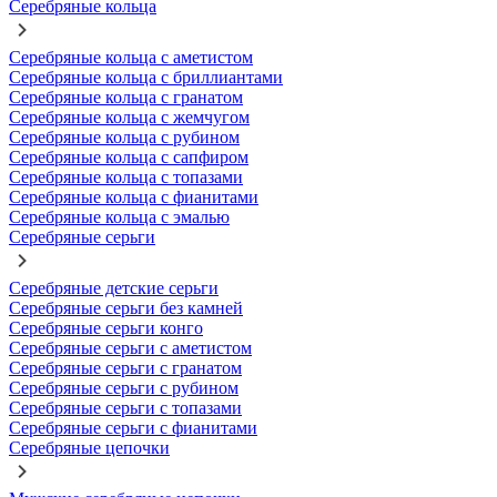
Серебряные кольца
Серебряные кольца с аметистом
Серебряные кольца с бриллиантами
Серебряные кольца с гранатом
Серебряные кольца с жемчугом
Серебряные кольца с рубином
Серебряные кольца с сапфиром
Серебряные кольца с топазами
Серебряные кольца с фианитами
Серебряные кольца с эмалью
Серебряные серьги
Серебряные детские серьги
Серебряные серьги без камней
Серебряные серьги конго
Серебряные серьги с аметистом
Серебряные серьги с гранатом
Серебряные серьги с рубином
Серебряные серьги с топазами
Серебряные серьги с фианитами
Серебряные цепочки