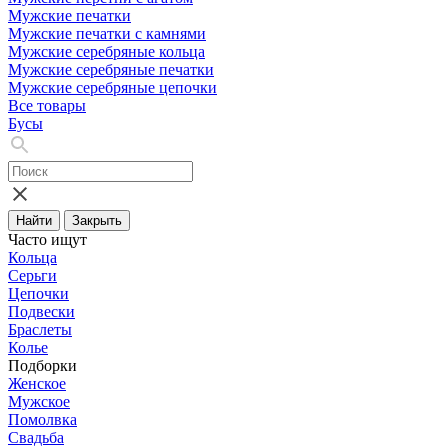
Мужские печатки
Мужские печатки с камнями
Мужские серебряные кольца
Мужские серебряные печатки
Мужские серебряные цепочки
Все товары
Бусы
Найти
Закрыть
Часто ищут
Кольца
Серьги
Цепочки
Подвески
Браслеты
Колье
Подборки
Женское
Мужское
Помолвка
Свадьба