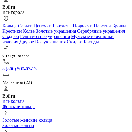
Войти
Все города
Кольца
Серьги
Цепочки
Браслеты
Подвески
Перстни
Броши
Крестики
Колье
Золотые украшения
Серебряные украшения
Свадьба
Религиозные украшения
Мужские ювелирные
изделия
Другое
Все украшения
Скидки
Бренды
Статус заказа
8 (800) 500-07-13
Магазины (22)
Войти
Все кольца
Женские кольца
Золотые женские кольца
Золотые кольца