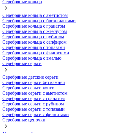
Серебряные кольца
Серебряные кольца с аметистом
Серебряные кольца с бриллиантами
Серебряные кольца с гранатом
Серебряные кольца с жемчугом
Серебряные кольца с рубином
Серебряные кольца с сапфиром
Серебряные кольца с топазами
Серебряные кольца с фианитами
Серебряные кольца с эмалью
Серебряные серьги
Серебряные детские серьги
Серебряные серьги без камней
Серебряные серьги конго
Серебряные серьги с аметистом
Серебряные серьги с гранатом
Серебряные серьги с рубином
Серебряные серьги с топазами
Серебряные серьги с фианитами
Серебряные цепочки