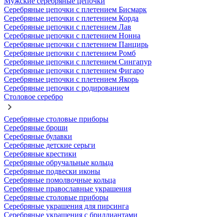
Мужские серебряные цепочки
Серебряные цепочки с плетением Бисмарк
Серебряные цепочки с плетением Корда
Серебряные цепочки с плетением Лав
Серебряные цепочки с плетением Нонна
Серебряные цепочки с плетением Панцирь
Серебряные цепочки с плетением Ромб
Серебряные цепочки с плетением Сингапур
Серебряные цепочки с плетением Фигаро
Серебряные цепочки с плетением Якорь
Серебряные цепочки с родированием
Столовое серебро
Серебряные столовые приборы
Серебряные броши
Серебряные булавки
Серебряные детские серьги
Серебряные крестики
Серебряные обручальные кольца
Серебряные подвески иконы
Серебряные помолвочные кольца
Серебряные православные украшения
Серебряные столовые приборы
Серебряные украшения для пирсинга
Серебряные украшения с бриллиантами