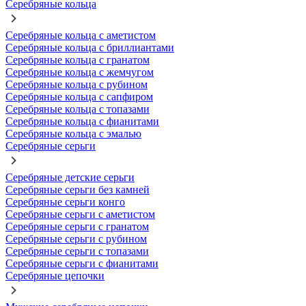
Серебряные кольца
Серебряные кольца с аметистом
Серебряные кольца с бриллиантами
Серебряные кольца с гранатом
Серебряные кольца с жемчугом
Серебряные кольца с рубином
Серебряные кольца с сапфиром
Серебряные кольца с топазами
Серебряные кольца с фианитами
Серебряные кольца с эмалью
Серебряные серьги
Серебряные детские серьги
Серебряные серьги без камней
Серебряные серьги конго
Серебряные серьги с аметистом
Серебряные серьги с гранатом
Серебряные серьги с рубином
Серебряные серьги с топазами
Серебряные серьги с фианитами
Серебряные цепочки