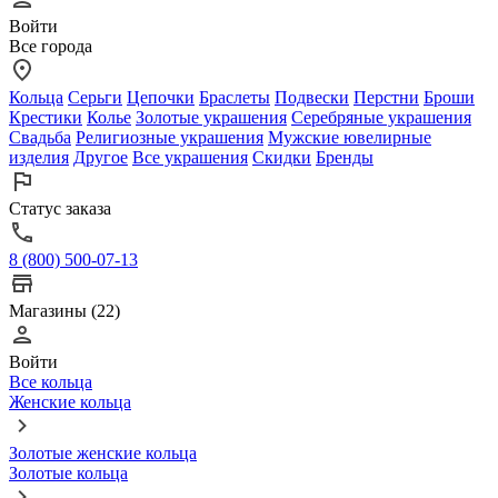
Войти
Все города
Кольца
Серьги
Цепочки
Браслеты
Подвески
Перстни
Броши
Крестики
Колье
Золотые украшения
Серебряные украшения
Свадьба
Религиозные украшения
Мужские ювелирные
изделия
Другое
Все украшения
Скидки
Бренды
Статус заказа
8 (800) 500-07-13
Магазины (22)
Войти
Все кольца
Женские кольца
Золотые женские кольца
Золотые кольца