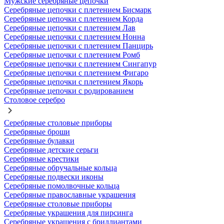
Мужские серебряные цепочки
Серебряные цепочки с плетением Бисмарк
Серебряные цепочки с плетением Корда
Серебряные цепочки с плетением Лав
Серебряные цепочки с плетением Нонна
Серебряные цепочки с плетением Панцирь
Серебряные цепочки с плетением Ромб
Серебряные цепочки с плетением Сингапур
Серебряные цепочки с плетением Фигаро
Серебряные цепочки с плетением Якорь
Серебряные цепочки с родированием
Столовое серебро
Серебряные столовые приборы
Серебряные броши
Серебряные булавки
Серебряные детские серьги
Серебряные крестики
Серебряные обручальные кольца
Серебряные подвески иконы
Серебряные помолвочные кольца
Серебряные православные украшения
Серебряные столовые приборы
Серебряные украшения для пирсинга
Серебряные украшения с бриллиантами