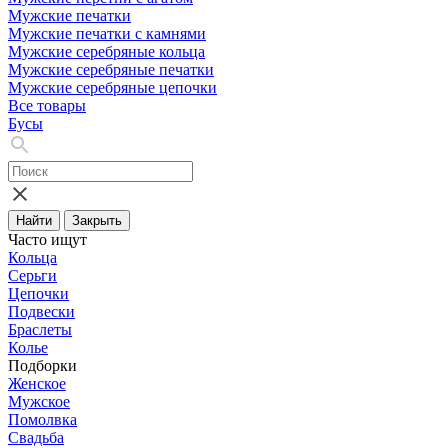
Мужские печатки
Мужские печатки с камнями
Мужские серебряные кольца
Мужские серебряные печатки
Мужские серебряные цепочки
Все товары
Бусы
Найти
Закрыть
Часто ищут
Кольца
Серьги
Цепочки
Подвески
Браслеты
Колье
Подборки
Женское
Мужское
Помолвка
Свадьба