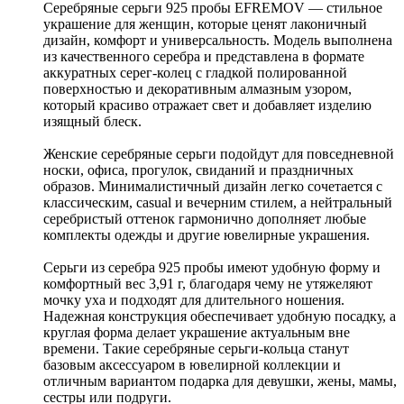
Серебряные серьги 925 пробы EFREMOV — стильное
украшение для женщин, которые ценят лаконичный
дизайн, комфорт и универсальность. Модель выполнена
из качественного серебра и представлена в формате
аккуратных серег-колец с гладкой полированной
поверхностью и декоративным алмазным узором,
который красиво отражает свет и добавляет изделию
изящный блеск.
Женские серебряные серьги подойдут для повседневной
носки, офиса, прогулок, свиданий и праздничных
образов. Минималистичный дизайн легко сочетается с
классическим, casual и вечерним стилем, а нейтральный
серебристый оттенок гармонично дополняет любые
комплекты одежды и другие ювелирные украшения.
Серьги из серебра 925 пробы имеют удобную форму и
комфортный вес 3,91 г, благодаря чему не утяжеляют
мочку уха и подходят для длительного ношения.
Надежная конструкция обеспечивает удобную посадку, а
круглая форма делает украшение актуальным вне
времени. Такие серебряные серьги-кольца станут
базовым аксессуаром в ювелирной коллекции и
отличным вариантом подарка для девушки, жены, мамы,
сестры или подруги.