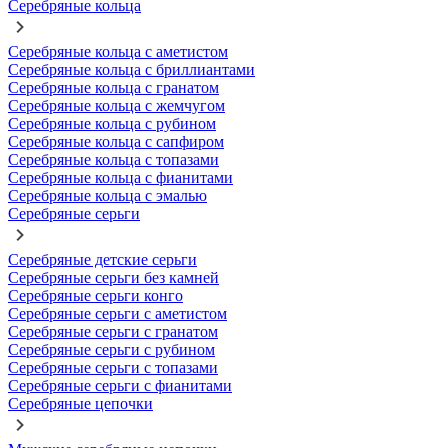
Серебряные кольца
Серебряные кольца с аметистом
Серебряные кольца с бриллиантами
Серебряные кольца с гранатом
Серебряные кольца с жемчугом
Серебряные кольца с рубином
Серебряные кольца с сапфиром
Серебряные кольца с топазами
Серебряные кольца с фианитами
Серебряные кольца с эмалью
Серебряные серьги
Серебряные детские серьги
Серебряные серьги без камней
Серебряные серьги конго
Серебряные серьги с аметистом
Серебряные серьги с гранатом
Серебряные серьги с рубином
Серебряные серьги с топазами
Серебряные серьги с фианитами
Серебряные цепочки