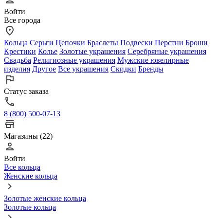
Войти
Все города
Кольца
Серьги
Цепочки
Браслеты
Подвески
Перстни
Броши
Крестики
Колье
Золотые украшения
Серебряные украшения
Свадьба
Религиозные украшения
Мужские ювелирные
изделия
Другое
Все украшения
Скидки
Бренды
Статус заказа
8 (800) 500-07-13
Магазины (22)
Войти
Все кольца
Женские кольца
Золотые женские кольца
Золотые кольца