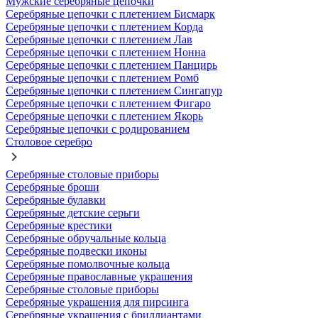
Мужские серебряные цепочки
Серебряные цепочки с плетением Бисмарк
Серебряные цепочки с плетением Корда
Серебряные цепочки с плетением Лав
Серебряные цепочки с плетением Нонна
Серебряные цепочки с плетением Панцирь
Серебряные цепочки с плетением Ромб
Серебряные цепочки с плетением Сингапур
Серебряные цепочки с плетением Фигаро
Серебряные цепочки с плетением Якорь
Серебряные цепочки с родированием
Столовое серебро
Серебряные столовые приборы
Серебряные броши
Серебряные булавки
Серебряные детские серьги
Серебряные крестики
Серебряные обручальные кольца
Серебряные подвески иконы
Серебряные помолвочные кольца
Серебряные православные украшения
Серебряные столовые приборы
Серебряные украшения для пирсинга
Серебряные украшения с бриллиантами