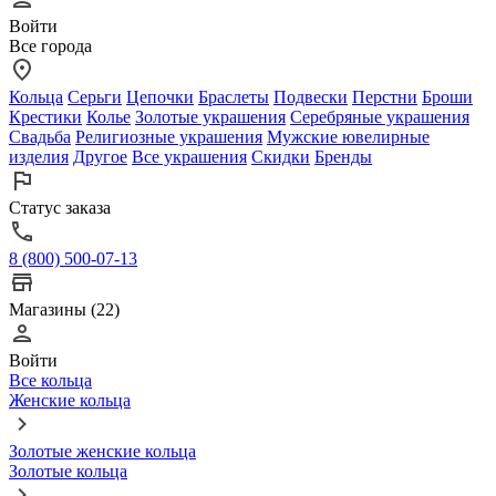
Войти
Все города
Кольца
Серьги
Цепочки
Браслеты
Подвески
Перстни
Броши
Крестики
Колье
Золотые украшения
Серебряные украшения
Свадьба
Религиозные украшения
Мужские ювелирные
изделия
Другое
Все украшения
Скидки
Бренды
Статус заказа
8 (800) 500-07-13
Магазины (22)
Войти
Все кольца
Женские кольца
Золотые женские кольца
Золотые кольца