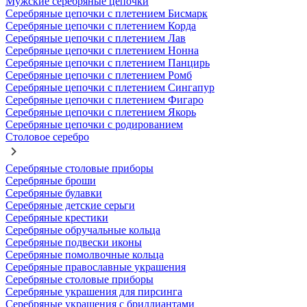
Мужские серебряные цепочки
Серебряные цепочки с плетением Бисмарк
Серебряные цепочки с плетением Корда
Серебряные цепочки с плетением Лав
Серебряные цепочки с плетением Нонна
Серебряные цепочки с плетением Панцирь
Серебряные цепочки с плетением Ромб
Серебряные цепочки с плетением Сингапур
Серебряные цепочки с плетением Фигаро
Серебряные цепочки с плетением Якорь
Серебряные цепочки с родированием
Столовое серебро
Серебряные столовые приборы
Серебряные броши
Серебряные булавки
Серебряные детские серьги
Серебряные крестики
Серебряные обручальные кольца
Серебряные подвески иконы
Серебряные помолвочные кольца
Серебряные православные украшения
Серебряные столовые приборы
Серебряные украшения для пирсинга
Серебряные украшения с бриллиантами