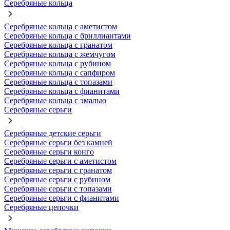
Серебряные кольца
Серебряные кольца с аметистом
Серебряные кольца с бриллиантами
Серебряные кольца с гранатом
Серебряные кольца с жемчугом
Серебряные кольца с рубином
Серебряные кольца с сапфиром
Серебряные кольца с топазами
Серебряные кольца с фианитами
Серебряные кольца с эмалью
Серебряные серьги
Серебряные детские серьги
Серебряные серьги без камней
Серебряные серьги конго
Серебряные серьги с аметистом
Серебряные серьги с гранатом
Серебряные серьги с рубином
Серебряные серьги с топазами
Серебряные серьги с фианитами
Серебряные цепочки