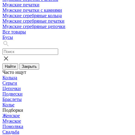
Мужские печатки
Мужские печатки с камнями
Мужские серебряные кольца
Мужские серебряные печатки
Мужские серебряные цепочки
Все товары
Бусы
Найти
Закрыть
Часто ищут
Кольца
Серьги
Цепочки
Подвески
Браслеты
Колье
Подборки
Женское
Мужское
Помолвка
Свадьба