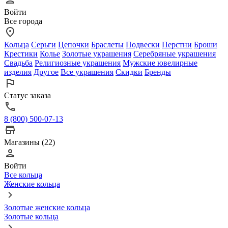
Войти
Все города
Кольца
Серьги
Цепочки
Браслеты
Подвески
Перстни
Броши
Крестики
Колье
Золотые украшения
Серебряные украшения
Свадьба
Религиозные украшения
Мужские ювелирные
изделия
Другое
Все украшения
Скидки
Бренды
Статус заказа
8 (800) 500-07-13
Магазины (22)
Войти
Все кольца
Женские кольца
Золотые женские кольца
Золотые кольца