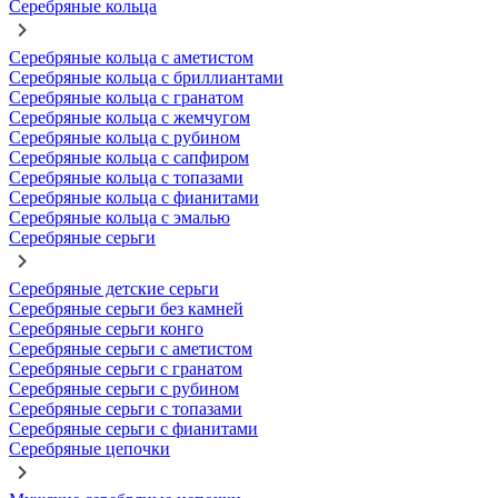
Серебряные кольца
Серебряные кольца с аметистом
Серебряные кольца с бриллиантами
Серебряные кольца с гранатом
Серебряные кольца с жемчугом
Серебряные кольца с рубином
Серебряные кольца с сапфиром
Серебряные кольца с топазами
Серебряные кольца с фианитами
Серебряные кольца с эмалью
Серебряные серьги
Серебряные детские серьги
Серебряные серьги без камней
Серебряные серьги конго
Серебряные серьги с аметистом
Серебряные серьги с гранатом
Серебряные серьги с рубином
Серебряные серьги с топазами
Серебряные серьги с фианитами
Серебряные цепочки