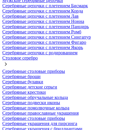
Мужские серебряные цепочки
Серебряные цепочки с плетением Бисмарк
Серебряные цепочки с плетением Корда
Серебряные цепочки с плетением Лав
Серебряные цепочки с плетением Нонна
Серебряные цепочки с плетением Панцирь
Серебряные цепочки с плетением Ромб
Серебряные цепочки с плетением Сингапур
Серебряные цепочки с плетением Фигаро
Серебряные цепочки с плетением Якорь
Серебряные цепочки с родированием
Столовое серебро
Серебряные столовые приборы
Серебряные броши
Серебряные булавки
Серебряные детские серьги
Серебряные крестики
Серебряные обручальные кольца
Серебряные подвески иконы
Серебряные помолвочные кольца
Серебряные православные украшения
Серебряные столовые приборы
Серебряные украшения для пирсинга
Серебряные украшения с бриллиантами