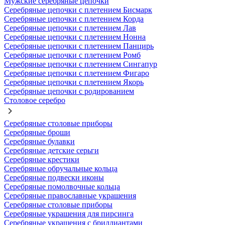
Мужские серебряные цепочки
Серебряные цепочки с плетением Бисмарк
Серебряные цепочки с плетением Корда
Серебряные цепочки с плетением Лав
Серебряные цепочки с плетением Нонна
Серебряные цепочки с плетением Панцирь
Серебряные цепочки с плетением Ромб
Серебряные цепочки с плетением Сингапур
Серебряные цепочки с плетением Фигаро
Серебряные цепочки с плетением Якорь
Серебряные цепочки с родированием
Столовое серебро
Серебряные столовые приборы
Серебряные броши
Серебряные булавки
Серебряные детские серьги
Серебряные крестики
Серебряные обручальные кольца
Серебряные подвески иконы
Серебряные помолвочные кольца
Серебряные православные украшения
Серебряные столовые приборы
Серебряные украшения для пирсинга
Серебряные украшения с бриллиантами