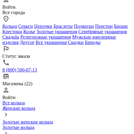
Войти
Все города
Кольца
Серьги
Цепочки
Браслеты
Подвески
Перстни
Броши
Крестики
Колье
Золотые украшения
Серебряные украшения
Свадьба
Религиозные украшения
Мужские ювелирные
изделия
Другое
Все украшения
Скидки
Бренды
Статус заказа
8 (800) 500-07-13
Магазины (22)
Войти
Все кольца
Женские кольца
Золотые женские кольца
Золотые кольца