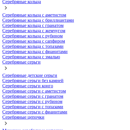
Серебряные кольца
Серебряные кольца с аметистом
Серебряные кольца с бриллиантами
Серебряные кольца с гранатом
Серебряные кольца с жемчугом
Серебряные кольца с рубином
Серебряные кольца с сапфиром
Серебряные кольца с топазами
Серебряные кольца с фианитами
Серебряные кольца с эмалью
Серебряные серьги
Серебряные детские серьги
Серебряные серьги без камней
Серебряные серьги конго
Серебряные серьги с аметистом
Серебряные серьги с гранатом
Серебряные серьги с рубином
Серебряные серьги с топазами
Серебряные серьги с фианитами
Серебряные цепочки