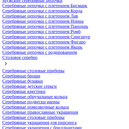
Мужские серебряные цепочки
Серебряные цепочки с плетением Бисмарк
Серебряные цепочки с плетением Корда
Серебряные цепочки с плетением Лав
Серебряные цепочки с плетением Нонна
Серебряные цепочки с плетением Панцирь
Серебряные цепочки с плетением Ромб
Серебряные цепочки с плетением Сингапур
Серебряные цепочки с плетением Фигаро
Серебряные цепочки с плетением Якорь
Серебряные цепочки с родированием
Столовое серебро
Серебряные столовые приборы
Серебряные броши
Серебряные булавки
Серебряные детские серьги
Серебряные крестики
Серебряные обручальные кольца
Серебряные подвески иконы
Серебряные помолвочные кольца
Серебряные православные украшения
Серебряные столовые приборы
Серебряные украшения для пирсинга
Серебряные украшения с бриллиантами