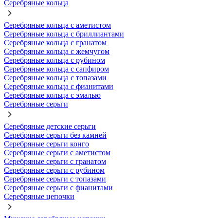
Серебряные кольца
Серебряные кольца с аметистом
Серебряные кольца с бриллиантами
Серебряные кольца с гранатом
Серебряные кольца с жемчугом
Серебряные кольца с рубином
Серебряные кольца с сапфиром
Серебряные кольца с топазами
Серебряные кольца с фианитами
Серебряные кольца с эмалью
Серебряные серьги
Серебряные детские серьги
Серебряные серьги без камней
Серебряные серьги конго
Серебряные серьги с аметистом
Серебряные серьги с гранатом
Серебряные серьги с рубином
Серебряные серьги с топазами
Серебряные серьги с фианитами
Серебряные цепочки