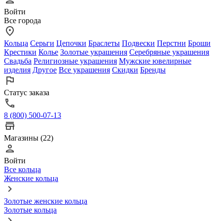
Войти
Все города
Кольца
Серьги
Цепочки
Браслеты
Подвески
Перстни
Броши
Крестики
Колье
Золотые украшения
Серебряные украшения
Свадьба
Религиозные украшения
Мужские ювелирные
изделия
Другое
Все украшения
Скидки
Бренды
Статус заказа
8 (800) 500-07-13
Магазины (22)
Войти
Все кольца
Женские кольца
Золотые женские кольца
Золотые кольца