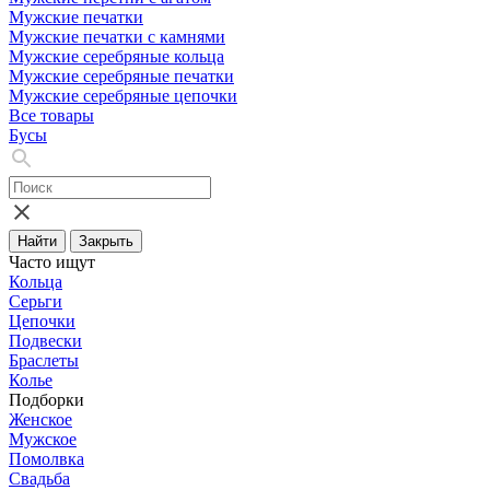
Мужские печатки
Мужские печатки с камнями
Мужские серебряные кольца
Мужские серебряные печатки
Мужские серебряные цепочки
Все товары
Бусы
Найти
Закрыть
Часто ищут
Кольца
Серьги
Цепочки
Подвески
Браслеты
Колье
Подборки
Женское
Мужское
Помолвка
Свадьба