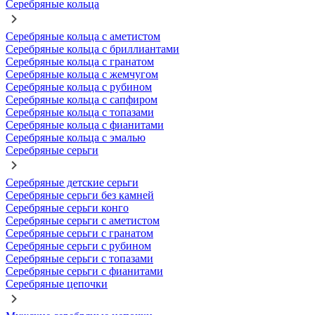
Серебряные кольца
Серебряные кольца с аметистом
Серебряные кольца с бриллиантами
Серебряные кольца с гранатом
Серебряные кольца с жемчугом
Серебряные кольца с рубином
Серебряные кольца с сапфиром
Серебряные кольца с топазами
Серебряные кольца с фианитами
Серебряные кольца с эмалью
Серебряные серьги
Серебряные детские серьги
Серебряные серьги без камней
Серебряные серьги конго
Серебряные серьги с аметистом
Серебряные серьги с гранатом
Серебряные серьги с рубином
Серебряные серьги с топазами
Серебряные серьги с фианитами
Серебряные цепочки