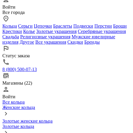
Войти
Все города
Кольца
Серьги
Цепочки
Браслеты
Подвески
Перстни
Броши
Крестики
Колье
Золотые украшения
Серебряные украшения
Свадьба
Религиозные украшения
Мужские ювелирные
изделия
Другое
Все украшения
Скидки
Бренды
Статус заказа
8 (800) 500-07-13
Магазины (22)
Войти
Все кольца
Женские кольца
Золотые женские кольца
Золотые кольца