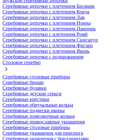
Мужские серебряные цепочки
Серебряные цепочки с плетением Бисмарк
Серебряные цепочки с плетением Корда
Серебряные цепочки с плетением Лав
Серебряные цепочки с плетением Нонна
Серебряные цепочки с плетением Панцирь
Серебряные цепочки с плетением Ромб
Серебряные цепочки с плетением Сингапур
Серебряные цепочки с плетением Фигаро
Серебряные цепочки с плетением Якорь
Серебряные цепочки с родированием
Столовое серебро
Серебряные столовые приборы
Серебряные броши
Серебряные булавки
Серебряные детские серьги
Серебряные крестики
Серебряные обручальные кольца
Серебряные подвески иконы
Серебряные помолвочные кольца
Серебряные православные украшения
Серебряные столовые приборы
Серебряные украшения для пирсинга
Серебряные украшения с бриллиантами