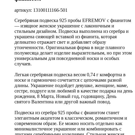
артикул: 13100111166-501
Серебряная подвеска 925 пробы EFREMOV с фианитом
— изящное женское украшение с лаконичным и
стильным дизайном. Подвеска выполнена из серебра и
украшена сияющей вставкой из фианита, которая
деликатно отражает свет и добавляет образу
утонченности. Оригинальная форма в виде плавного
полумесяца делает изделие выразительным, но при этом
универсальным для повседневной носки и особых
случаев.
Легкая серебряная подвеска весом 0,74 г комфортна в
носке и гармонично сочетается с цепочками разной
длины. Украшение подойдет девушке, женщине, маме,
сестре, подруге или любимой в качестве подарка на день
рождения, 8 Марта, Новый год, годовщину, День
святого Валентина или другой важный повод.
Подвеска из серебра 925 пробы с фианитом станет
элегантным акцентом в классическом, романтичном и
современном образе. Ее можно носить отдельно как
минималистичное украшение или комбинировать с
другими серебряными изделиями. Стильная женская