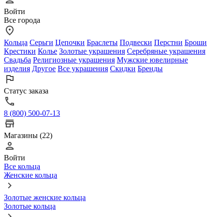
Войти
Все города
Кольца
Серьги
Цепочки
Браслеты
Подвески
Перстни
Броши
Крестики
Колье
Золотые украшения
Серебряные украшения
Свадьба
Религиозные украшения
Мужские ювелирные
изделия
Другое
Все украшения
Скидки
Бренды
Статус заказа
8 (800) 500-07-13
Магазины (22)
Войти
Все кольца
Женские кольца
Золотые женские кольца
Золотые кольца