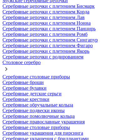
Мужские серебряные цепочки
Серебряные цепочки с плетением Бисмарк
Серебряные цепочки с плетением Корда
Серебряные цепочки с плетением Лав
Серебряные цепочки с плетением Нонна
Серебряные цепочки с плетением Панцирь
Серебряные цепочки с плетением Ромб
Серебряные цепочки с плетением Сингапур
Серебряные цепочки с плетением Фигаро
Серебряные цепочки с плетением Якорь
Серебряные цепочки с родированием
Столовое серебро
Серебряные столовые приборы
Серебряные броши
Серебряные булавки
Серебряные детские серьги
Серебряные крестики
Серебряные обручальные кольца
Серебряные подвески иконы
Серебряные помолвочные кольца
Серебряные православные украшения
Серебряные столовые приборы
Серебряные украшения для пирсинга
Серебряные украшения с бриллиантами