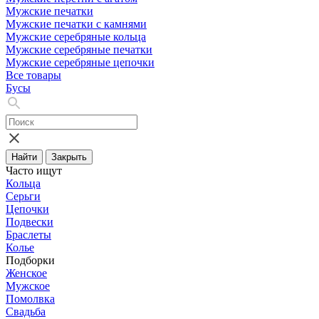
Мужские печатки
Мужские печатки с камнями
Мужские серебряные кольца
Мужские серебряные печатки
Мужские серебряные цепочки
Все товары
Бусы
Найти
Закрыть
Часто ищут
Кольца
Серьги
Цепочки
Подвески
Браслеты
Колье
Подборки
Женское
Мужское
Помолвка
Свадьба