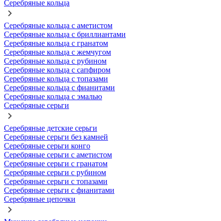
Серебряные кольца
Серебряные кольца с аметистом
Серебряные кольца с бриллиантами
Серебряные кольца с гранатом
Серебряные кольца с жемчугом
Серебряные кольца с рубином
Серебряные кольца с сапфиром
Серебряные кольца с топазами
Серебряные кольца с фианитами
Серебряные кольца с эмалью
Серебряные серьги
Серебряные детские серьги
Серебряные серьги без камней
Серебряные серьги конго
Серебряные серьги с аметистом
Серебряные серьги с гранатом
Серебряные серьги с рубином
Серебряные серьги с топазами
Серебряные серьги с фианитами
Серебряные цепочки