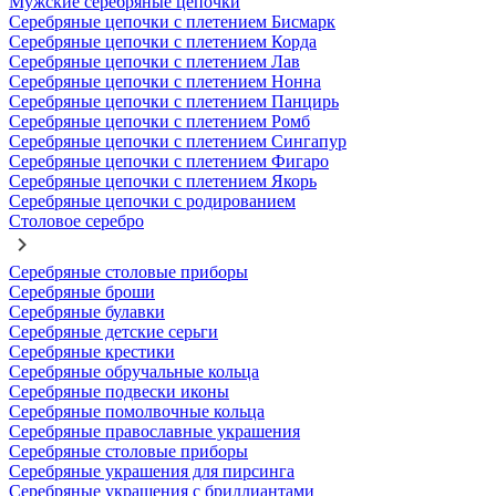
Мужские серебряные цепочки
Серебряные цепочки с плетением Бисмарк
Серебряные цепочки с плетением Корда
Серебряные цепочки с плетением Лав
Серебряные цепочки с плетением Нонна
Серебряные цепочки с плетением Панцирь
Серебряные цепочки с плетением Ромб
Серебряные цепочки с плетением Сингапур
Серебряные цепочки с плетением Фигаро
Серебряные цепочки с плетением Якорь
Серебряные цепочки с родированием
Столовое серебро
Серебряные столовые приборы
Серебряные броши
Серебряные булавки
Серебряные детские серьги
Серебряные крестики
Серебряные обручальные кольца
Серебряные подвески иконы
Серебряные помолвочные кольца
Серебряные православные украшения
Серебряные столовые приборы
Серебряные украшения для пирсинга
Серебряные украшения с бриллиантами