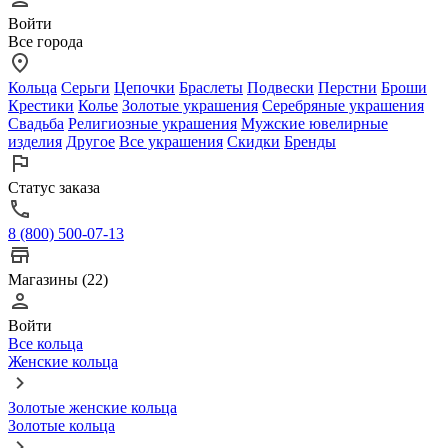
Войти
Все города
Кольца
Серьги
Цепочки
Браслеты
Подвески
Перстни
Броши
Крестики
Колье
Золотые украшения
Серебряные украшения
Свадьба
Религиозные украшения
Мужские ювелирные
изделия
Другое
Все украшения
Скидки
Бренды
Статус заказа
8 (800) 500-07-13
Магазины (22)
Войти
Все кольца
Женские кольца
Золотые женские кольца
Золотые кольца