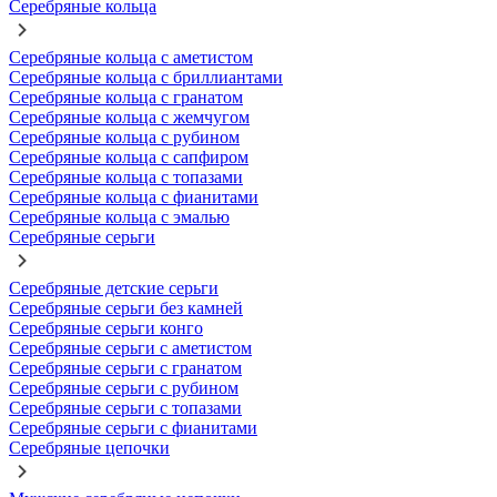
Серебряные кольца
Серебряные кольца с аметистом
Серебряные кольца с бриллиантами
Серебряные кольца с гранатом
Серебряные кольца с жемчугом
Серебряные кольца с рубином
Серебряные кольца с сапфиром
Серебряные кольца с топазами
Серебряные кольца с фианитами
Серебряные кольца с эмалью
Серебряные серьги
Серебряные детские серьги
Серебряные серьги без камней
Серебряные серьги конго
Серебряные серьги с аметистом
Серебряные серьги с гранатом
Серебряные серьги с рубином
Серебряные серьги с топазами
Серебряные серьги с фианитами
Серебряные цепочки