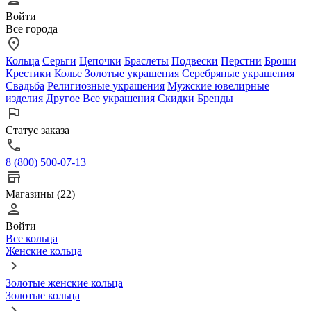
Войти
Все города
Кольца
Серьги
Цепочки
Браслеты
Подвески
Перстни
Броши
Крестики
Колье
Золотые украшения
Серебряные украшения
Свадьба
Религиозные украшения
Мужские ювелирные
изделия
Другое
Все украшения
Скидки
Бренды
Статус заказа
8 (800) 500-07-13
Магазины (22)
Войти
Все кольца
Женские кольца
Золотые женские кольца
Золотые кольца