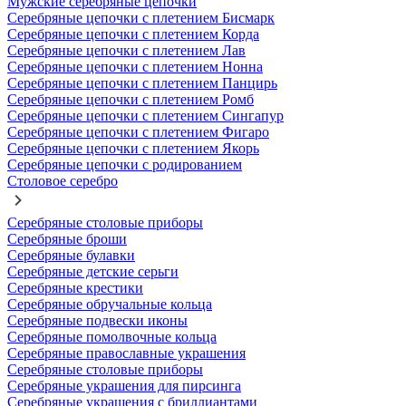
Мужские серебряные цепочки
Серебряные цепочки с плетением Бисмарк
Серебряные цепочки с плетением Корда
Серебряные цепочки с плетением Лав
Серебряные цепочки с плетением Нонна
Серебряные цепочки с плетением Панцирь
Серебряные цепочки с плетением Ромб
Серебряные цепочки с плетением Сингапур
Серебряные цепочки с плетением Фигаро
Серебряные цепочки с плетением Якорь
Серебряные цепочки с родированием
Столовое серебро
Серебряные столовые приборы
Серебряные броши
Серебряные булавки
Серебряные детские серьги
Серебряные крестики
Серебряные обручальные кольца
Серебряные подвески иконы
Серебряные помолвочные кольца
Серебряные православные украшения
Серебряные столовые приборы
Серебряные украшения для пирсинга
Серебряные украшения с бриллиантами