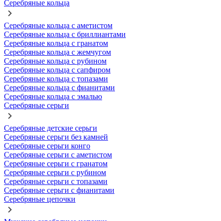
Серебряные кольца
Серебряные кольца с аметистом
Серебряные кольца с бриллиантами
Серебряные кольца с гранатом
Серебряные кольца с жемчугом
Серебряные кольца с рубином
Серебряные кольца с сапфиром
Серебряные кольца с топазами
Серебряные кольца с фианитами
Серебряные кольца с эмалью
Серебряные серьги
Серебряные детские серьги
Серебряные серьги без камней
Серебряные серьги конго
Серебряные серьги с аметистом
Серебряные серьги с гранатом
Серебряные серьги с рубином
Серебряные серьги с топазами
Серебряные серьги с фианитами
Серебряные цепочки