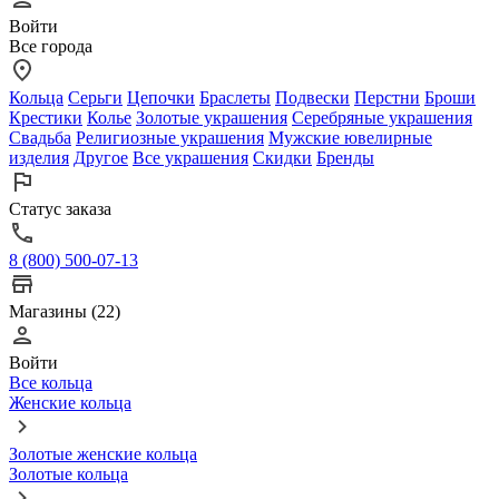
Войти
Все города
Кольца
Серьги
Цепочки
Браслеты
Подвески
Перстни
Броши
Крестики
Колье
Золотые украшения
Серебряные украшения
Свадьба
Религиозные украшения
Мужские ювелирные
изделия
Другое
Все украшения
Скидки
Бренды
Статус заказа
8 (800) 500-07-13
Магазины (22)
Войти
Все кольца
Женские кольца
Золотые женские кольца
Золотые кольца