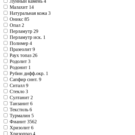
Лунный камень
4
Малахит
14
Натуральная кожа
3
Оникс
85
Опал
2
Перламутр
29
Перламутр иск.
1
Полимер
4
Празеолит
9
Раух топаз
26
Родолит
3
Родонит
1
Рубин дифф.окр.
1
Сапфир синт.
9
Ситалл
9
Стекло
3
Султанит
2
Танзанит
6
Текстиль
6
Турмалин
5
Фианит
3562
Хризолит
6
Хризопраз
4