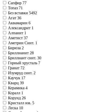
Сапфир
77
Топаз
71
Без вставки
5492
Агат
36
Аквамарин
6
Александрит
1
Алпанит
1
Аметист
37
Аметрин Синт.
1
Бирюза
2
Бриллианит
28
Бриллиант синт.
30
Горный хрусталь
7
Гранат
72
Изумруд синт.
2
Каучук
17
Кварц
39
Керамика
4
Коралл
1
Корунд
26
Кристалл юв.
5
Леска
10