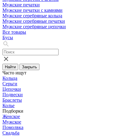
Мужские печатки
Мужские печатки с камнями
Мужские серебряные кольца
Мужские серебряные печатки
Мужские серебряные цепочки
Все товары
Бусы
Найти
Закрыть
Часто ищут
Кольца
Серьги
Цепочки
Подвески
Браслеты
Колье
Подборки
Женское
Мужское
Помолвка
Свадьба