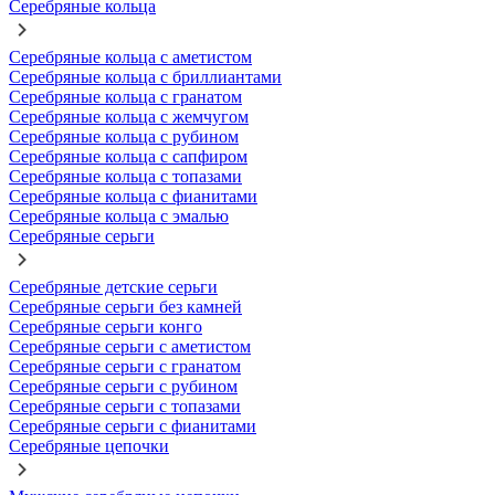
Серебряные кольца
Серебряные кольца с аметистом
Серебряные кольца с бриллиантами
Серебряные кольца с гранатом
Серебряные кольца с жемчугом
Серебряные кольца с рубином
Серебряные кольца с сапфиром
Серебряные кольца с топазами
Серебряные кольца с фианитами
Серебряные кольца с эмалью
Серебряные серьги
Серебряные детские серьги
Серебряные серьги без камней
Серебряные серьги конго
Серебряные серьги с аметистом
Серебряные серьги с гранатом
Серебряные серьги с рубином
Серебряные серьги с топазами
Серебряные серьги с фианитами
Серебряные цепочки