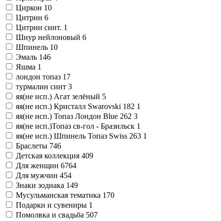
Циркон
10
Цитрин
6
Цитрин синт.
1
Шнур нейлоновый
6
Шпинель
10
Эмаль
146
Яшма
1
лондон топаз
17
турмалин синт
3
яя(не исп.) Агат зелёный
5
яя(не исп.) Кристалл Swarovski 182
1
яя(не исп.) Топаз Лондон Blue 262
3
яя(не исп.)Топаз св-гол - Бразильск
1
яя(не исп.) Шпинель Топаз Swiss 263
1
Браслеты
746
Детская коллекция
409
Для женщин
6764
Для мужчин
454
Знаки зодиака
149
Мусульманская тематика
170
Подарки и сувениры
1
Помолвка и свадьба
507