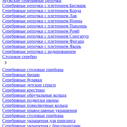
Мужские серебряные цепочки
Серебряные цепочки с плетением Бисмарк
Серебряные цепочки с плетением Корда
Серебряные цепочки с плетением Лав
Серебряные цепочки с плетением Нонна
Серебряные цепочки с плетением Панцирь
Серебряные цепочки с плетением Ромб
Серебряные цепочки с плетением Сингапур
Серебряные цепочки с плетением Фигаро
Серебряные цепочки с плетением Якорь
Серебряные цепочки с родированием
Столовое серебро
Серебряные столовые приборы
Серебряные броши
Серебряные булавки
Серебряные детские серьги
Серебряные крестики
Серебряные обручальные кольца
Серебряные подвески иконы
Серебряные помолвочные кольца
Серебряные православные украшения
Серебряные столовые приборы
Серебряные украшения для пирсинга
Серебряные украшения с бриллиантами