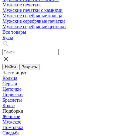
Мужские печатки
Мужские печатки с камнями
Мужские серебряные кольца
Мужские серебряные печатки
Мужские серебряные цепочки
Все товары
Бусы
Найти
Закрыть
Часто ищут
Кольца
Серьги
Цепочки
Подвески
Браслеты
Колье
Подборки
Женское
Мужское
Помолвка
Свадьба