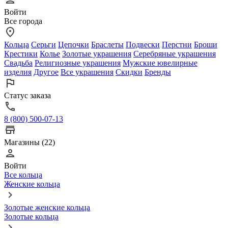
Войти
Все города
Кольца
Серьги
Цепочки
Браслеты
Подвески
Перстни
Броши
Крестики
Колье
Золотые украшения
Серебряные украшения
Свадьба
Религиозные украшения
Мужские ювелирные
изделия
Другое
Все украшения
Скидки
Бренды
Статус заказа
8 (800) 500-07-13
Магазины (22)
Войти
Все кольца
Женские кольца
Золотые женские кольца
Золотые кольца