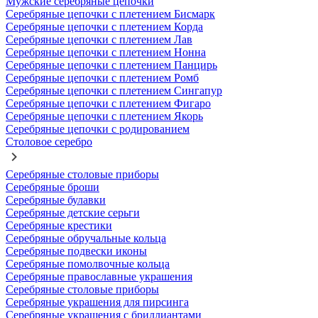
Мужские серебряные цепочки
Серебряные цепочки с плетением Бисмарк
Серебряные цепочки с плетением Корда
Серебряные цепочки с плетением Лав
Серебряные цепочки с плетением Нонна
Серебряные цепочки с плетением Панцирь
Серебряные цепочки с плетением Ромб
Серебряные цепочки с плетением Сингапур
Серебряные цепочки с плетением Фигаро
Серебряные цепочки с плетением Якорь
Серебряные цепочки с родированием
Столовое серебро
Серебряные столовые приборы
Серебряные броши
Серебряные булавки
Серебряные детские серьги
Серебряные крестики
Серебряные обручальные кольца
Серебряные подвески иконы
Серебряные помолвочные кольца
Серебряные православные украшения
Серебряные столовые приборы
Серебряные украшения для пирсинга
Серебряные украшения с бриллиантами