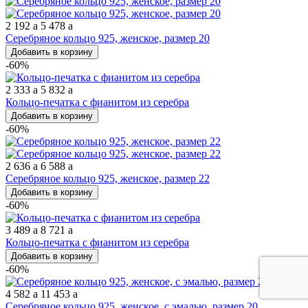
2 192
a
5 478
a
Серебряное кольцо 925, женское, размер 20
Добавить в корзину
-60%
2 333
a
5 832
a
Кольцо-печатка с фианитом из серебра
Добавить в корзину
-60%
2 636
a
6 588
a
Серебряное кольцо 925, женское, размер 22
Добавить в корзину
-60%
3 489
a
8 721
a
Кольцо-печатка с фианитом из серебра
Добавить в корзину
-60%
4 582
a
11 453
a
Серебряное кольцо 925, женское, с эмалью, размер 20