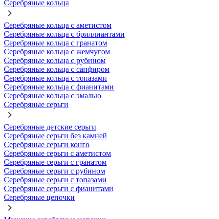
Серебряные кольца
Серебряные кольца с аметистом
Серебряные кольца с бриллиантами
Серебряные кольца с гранатом
Серебряные кольца с жемчугом
Серебряные кольца с рубином
Серебряные кольца с сапфиром
Серебряные кольца с топазами
Серебряные кольца с фианитами
Серебряные кольца с эмалью
Серебряные серьги
Серебряные детские серьги
Серебряные серьги без камней
Серебряные серьги конго
Серебряные серьги с аметистом
Серебряные серьги с гранатом
Серебряные серьги с рубином
Серебряные серьги с топазами
Серебряные серьги с фианитами
Серебряные цепочки