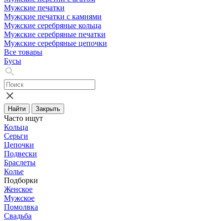
Мужские печатки
Мужские печатки с камнями
Мужские серебряные кольца
Мужские серебряные печатки
Мужские серебряные цепочки
Все товары
Бусы
Найти
Закрыть
Часто ищут
Кольца
Серьги
Цепочки
Подвески
Браслеты
Колье
Подборки
Женское
Мужское
Помолвка
Свадьба