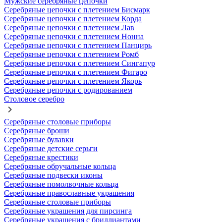
Мужские серебряные цепочки
Серебряные цепочки с плетением Бисмарк
Серебряные цепочки с плетением Корда
Серебряные цепочки с плетением Лав
Серебряные цепочки с плетением Нонна
Серебряные цепочки с плетением Панцирь
Серебряные цепочки с плетением Ромб
Серебряные цепочки с плетением Сингапур
Серебряные цепочки с плетением Фигаро
Серебряные цепочки с плетением Якорь
Серебряные цепочки с родированием
Столовое серебро
Серебряные столовые приборы
Серебряные броши
Серебряные булавки
Серебряные детские серьги
Серебряные крестики
Серебряные обручальные кольца
Серебряные подвески иконы
Серебряные помолвочные кольца
Серебряные православные украшения
Серебряные столовые приборы
Серебряные украшения для пирсинга
Серебряные украшения с бриллиантами