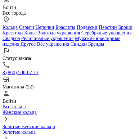
Войти
Все города
Кольца
Серьги
Цепочки
Браслеты
Подвески
Перстни
Броши
Крестики
Колье
Золотые украшения
Серебряные украшения
Свадьба
Религиозные украшения
Мужские ювелирные
изделия
Другое
Все украшения
Скидки
Бренды
Статус заказа
8 (800) 500-07-13
Магазины (22)
Войти
Все кольца
Женские кольца
Золотые женские кольца
Золотые кольца