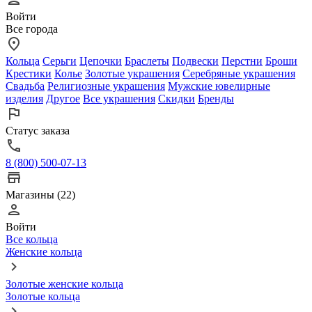
Войти
Все города
Кольца
Серьги
Цепочки
Браслеты
Подвески
Перстни
Броши
Крестики
Колье
Золотые украшения
Серебряные украшения
Свадьба
Религиозные украшения
Мужские ювелирные
изделия
Другое
Все украшения
Скидки
Бренды
Статус заказа
8 (800) 500-07-13
Магазины (22)
Войти
Все кольца
Женские кольца
Золотые женские кольца
Золотые кольца