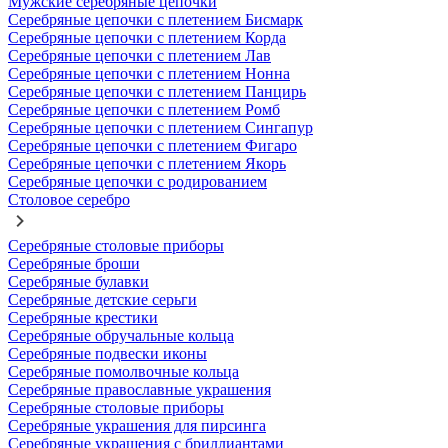
Мужские серебряные цепочки
Серебряные цепочки с плетением Бисмарк
Серебряные цепочки с плетением Корда
Серебряные цепочки с плетением Лав
Серебряные цепочки с плетением Нонна
Серебряные цепочки с плетением Панцирь
Серебряные цепочки с плетением Ромб
Серебряные цепочки с плетением Сингапур
Серебряные цепочки с плетением Фигаро
Серебряные цепочки с плетением Якорь
Серебряные цепочки с родированием
Столовое серебро
Серебряные столовые приборы
Серебряные броши
Серебряные булавки
Серебряные детские серьги
Серебряные крестики
Серебряные обручальные кольца
Серебряные подвески иконы
Серебряные помолвочные кольца
Серебряные православные украшения
Серебряные столовые приборы
Серебряные украшения для пирсинга
Серебряные украшения с бриллиантами