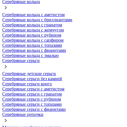
Серебряные кольца
Серебряные кольца с аметистом
Серебряные кольца с бриллиантами
Серебряные кольца с гранатом
Серебряные кольца с жемчугом
Серебряные кольца с рубином
Серебряные кольца с сапфиром
Серебряные кольца с топазами
Серебряные кольца с фианитами
Серебряные кольца с эмалью
Серебряные серьги
Серебряные детские серьги
Серебряные серьги без камней
Серебряные серьги конго
Серебряные серьги с аметистом
Серебряные серьги с гранатом
Серебряные серьги с рубином
Серебряные серьги с топазами
Серебряные серьги с фианитами
Серебряные цепочки