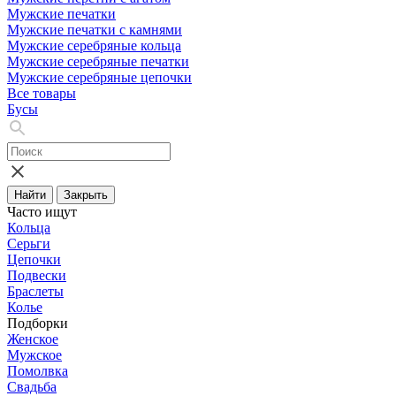
Мужские печатки
Мужские печатки с камнями
Мужские серебряные кольца
Мужские серебряные печатки
Мужские серебряные цепочки
Все товары
Бусы
Найти
Закрыть
Часто ищут
Кольца
Серьги
Цепочки
Подвески
Браслеты
Колье
Подборки
Женское
Мужское
Помолвка
Свадьба