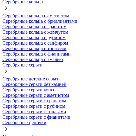
Серебряные кольца
Серебряные кольца с аметистом
Серебряные кольца с бриллиантами
Серебряные кольца с гранатом
Серебряные кольца с жемчугом
Серебряные кольца с рубином
Серебряные кольца с сапфиром
Серебряные кольца с топазами
Серебряные кольца с фианитами
Серебряные кольца с эмалью
Серебряные серьги
Серебряные детские серьги
Серебряные серьги без камней
Серебряные серьги конго
Серебряные серьги с аметистом
Серебряные серьги с гранатом
Серебряные серьги с рубином
Серебряные серьги с топазами
Серебряные серьги с фианитами
Серебряные цепочки