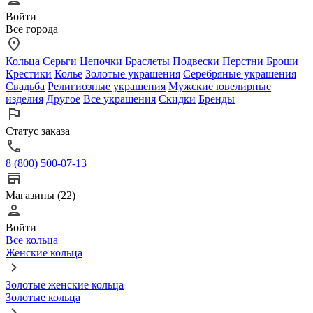
Войти
Все города
Кольца
Серьги
Цепочки
Браслеты
Подвески
Перстни
Броши
Крестики
Колье
Золотые украшения
Серебряные украшения
Свадьба
Религиозные украшения
Мужские ювелирные
изделия
Другое
Все украшения
Скидки
Бренды
Статус заказа
8 (800) 500-07-13
Магазины (22)
Войти
Все кольца
Женские кольца
Золотые женские кольца
Золотые кольца