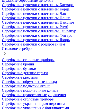
Мужские серебряные цепочки
Серебряные цепочки с плетением Бисмарк
Серебряные цепочки с плетением Корда
Серебряные цепочки с плетением Лав
Серебряные цепочки с плетением Нонна
Серебряные цепочки с плетением Панцирь
Серебряные цепочки с плетением Ромб
Серебряные цепочки с плетением Сингапур
Серебряные цепочки с плетением Фигаро
Серебряные цепочки с плетением Якорь
Серебряные цепочки с родированием
Столовое серебро
Серебряные столовые приборы
Серебряные броши
Серебряные булавки
Серебряные детские серьги
Серебряные крестики
Серебряные обручальные кольца
Серебряные подвески иконы
Серебряные помолвочные кольца
Серебряные православные украшения
Серебряные столовые приборы
Серебряные украшения для пирсинга
Серебряные украшения с бриллиантами