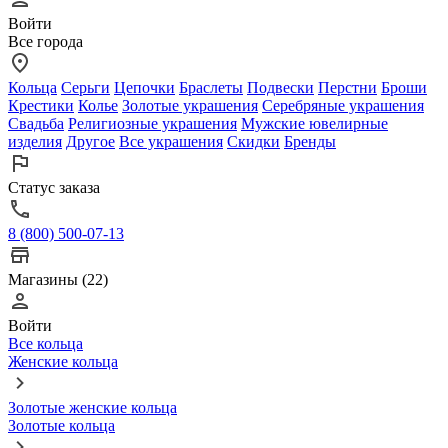
Войти
Все города
Кольца
Серьги
Цепочки
Браслеты
Подвески
Перстни
Броши
Крестики
Колье
Золотые украшения
Серебряные украшения
Свадьба
Религиозные украшения
Мужские ювелирные
изделия
Другое
Все украшения
Скидки
Бренды
Статус заказа
8 (800) 500-07-13
Магазины (22)
Войти
Все кольца
Женские кольца
Золотые женские кольца
Золотые кольца