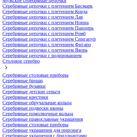
Мужские серебряные цепочки
Серебряные цепочки с плетением Бисмарк
Серебряные цепочки с плетением Корда
Серебряные цепочки с плетением Лав
Серебряные цепочки с плетением Нонна
Серебряные цепочки с плетением Панцирь
Серебряные цепочки с плетением Ромб
Серебряные цепочки с плетением Сингапур
Серебряные цепочки с плетением Фигаро
Серебряные цепочки с плетением Якорь
Серебряные цепочки с родированием
Столовое серебро
Серебряные столовые приборы
Серебряные броши
Серебряные булавки
Серебряные детские серьги
Серебряные крестики
Серебряные обручальные кольца
Серебряные подвески иконы
Серебряные помолвочные кольца
Серебряные православные украшения
Серебряные столовые приборы
Серебряные украшения для пирсинга
Серебряные украшения с бриллиантами