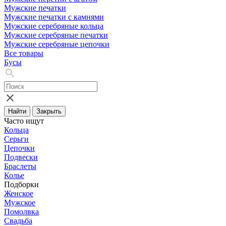
Мужские печатки
Мужские печатки с камнями
Мужские серебряные кольца
Мужские серебряные печатки
Мужские серебряные цепочки
Все товары
Бусы
Найти
Закрыть
Часто ищут
Кольца
Серьги
Цепочки
Подвески
Браслеты
Колье
Подборки
Женское
Мужское
Помолвка
Свадьба