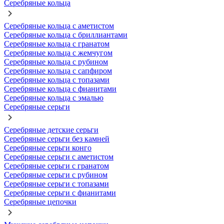
Серебряные кольца
Серебряные кольца с аметистом
Серебряные кольца с бриллиантами
Серебряные кольца с гранатом
Серебряные кольца с жемчугом
Серебряные кольца с рубином
Серебряные кольца с сапфиром
Серебряные кольца с топазами
Серебряные кольца с фианитами
Серебряные кольца с эмалью
Серебряные серьги
Серебряные детские серьги
Серебряные серьги без камней
Серебряные серьги конго
Серебряные серьги с аметистом
Серебряные серьги с гранатом
Серебряные серьги с рубином
Серебряные серьги с топазами
Серебряные серьги с фианитами
Серебряные цепочки