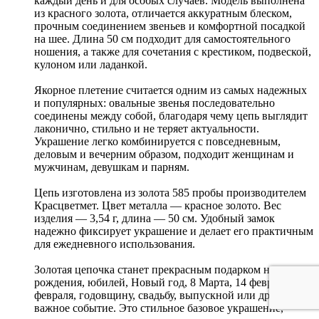
каждый день и для особых случаев. Модель выполнена
из красного золота, отличается аккуратным блеском,
прочным соединением звеньев и комфортной посадкой
на шее. Длина 50 см подходит для самостоятельного
ношения, а также для сочетания с крестиком, подвеской,
кулоном или ладанкой.
Якорное плетение считается одним из самых надежных
и популярных: овальные звенья последовательно
соединены между собой, благодаря чему цепь выглядит
лаконично, стильно и не теряет актуальности.
Украшение легко комбинируется с повседневным,
деловым и вечерним образом, подходит женщинам и
мужчинам, девушкам и парням.
Цепь изготовлена из золота 585 пробы производителем
Красцветмет. Цвет металла — красное золото. Вес
изделия — 3,54 г, длина — 50 см. Удобный замок
надежно фиксирует украшение и делает его практичным
для ежедневного использования.
Золотая цепочка станет прекрасным подарком на день
рождения, юбилей, Новый год, 8 Марта, 14 февраля, 23
февраля, годовщину, свадьбу, выпускной или другое
важное событие. Это стильное базовое украшение,