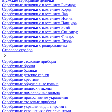
Мужские серебряные цепочки
Серебряные цепочки с плетением Бисмарк
Серебряные цепочки с плетением Корда
Серебряные цепочки с плетением Лав
Серебряные цепочки с плетением Нонна
Серебряные цепочки с плетением Панцирь
Серебряные цепочки с плетением Ромб
Серебряные цепочки с плетением Сингапур
Серебряные цепочки с плетением Фигаро
Серебряные цепочки с плетением Якорь
Серебряные цепочки с родированием
Столовое серебро
Серебряные столовые приборы
Серебряные броши
Серебряные булавки
Серебряные детские серьги
Серебряные крестики
Серебряные обручальные кольца
Серебряные подвески иконы
Серебряные помолвочные кольца
Серебряные православные украшения
Серебряные столовые приборы
Серебряные украшения для пирсинга
Серебряные украшения с бриллиантами