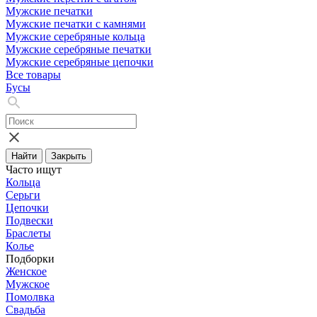
Мужские печатки
Мужские печатки с камнями
Мужские серебряные кольца
Мужские серебряные печатки
Мужские серебряные цепочки
Все товары
Бусы
Найти
Закрыть
Часто ищут
Кольца
Серьги
Цепочки
Подвески
Браслеты
Колье
Подборки
Женское
Мужское
Помолвка
Свадьба