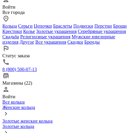
Войти
Все города
Кольца
Серьги
Цепочки
Браслеты
Подвески
Перстни
Броши
Крестики
Колье
Золотые украшения
Серебряные украшения
Свадьба
Религиозные украшения
Мужские ювелирные
изделия
Другое
Все украшения
Скидки
Бренды
Статус заказа
8 (800) 500-07-13
Магазины (22)
Войти
Все кольца
Женские кольца
Золотые женские кольца
Золотые кольца