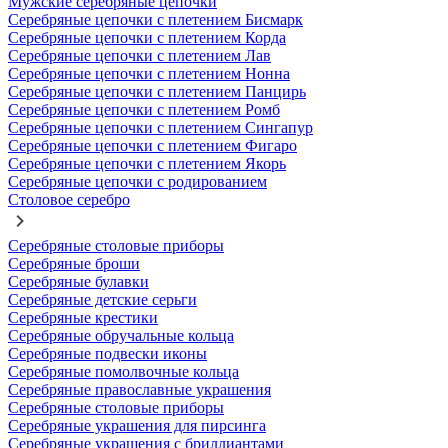
Мужские серебряные цепочки
Серебряные цепочки с плетением Бисмарк
Серебряные цепочки с плетением Корда
Серебряные цепочки с плетением Лав
Серебряные цепочки с плетением Нонна
Серебряные цепочки с плетением Панцирь
Серебряные цепочки с плетением Ромб
Серебряные цепочки с плетением Сингапур
Серебряные цепочки с плетением Фигаро
Серебряные цепочки с плетением Якорь
Серебряные цепочки с родированием
Столовое серебро
Серебряные столовые приборы
Серебряные броши
Серебряные булавки
Серебряные детские серьги
Серебряные крестики
Серебряные обручальные кольца
Серебряные подвески иконы
Серебряные помолвочные кольца
Серебряные православные украшения
Серебряные столовые приборы
Серебряные украшения для пирсинга
Серебряные украшения с бриллиантами