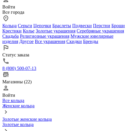
Войти
Все города
Кольца
Серьги
Цепочки
Браслеты
Подвески
Перстни
Броши
Крестики
Колье
Золотые украшения
Серебряные украшения
Свадьба
Религиозные украшения
Мужские ювелирные
изделия
Другое
Все украшения
Скидки
Бренды
Статус заказа
8 (800) 500-07-13
Магазины (22)
Войти
Все кольца
Женские кольца
Золотые женские кольца
Золотые кольца