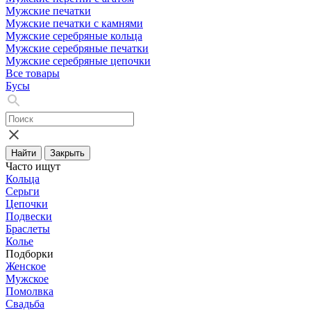
Мужские печатки
Мужские печатки с камнями
Мужские серебряные кольца
Мужские серебряные печатки
Мужские серебряные цепочки
Все товары
Бусы
Найти
Закрыть
Часто ищут
Кольца
Серьги
Цепочки
Подвески
Браслеты
Колье
Подборки
Женское
Мужское
Помолвка
Свадьба