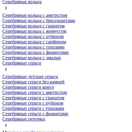
Серебряные кольца
Серебряные кольца с аметистом
Серебряные кольца с бриллиантами
Серебряные кольца с гранатом
Серебряные кольца с жемчугом
Серебряные кольца с рубином
Серебряные кольца с сапфиром
Серебряные кольца с топазами
Серебряные кольца с фианитами
Серебряные кольца с эмалью
Серебряные серьги
Серебряные детские серьги
Серебряные серьги без камней
Серебряные серьги конго
Серебряные серьги с аметистом
Серебряные серьги с гранатом
Серебряные серьги с рубином
Серебряные серьги с топазами
Серебряные серьги с фианитами
Серебряные цепочки