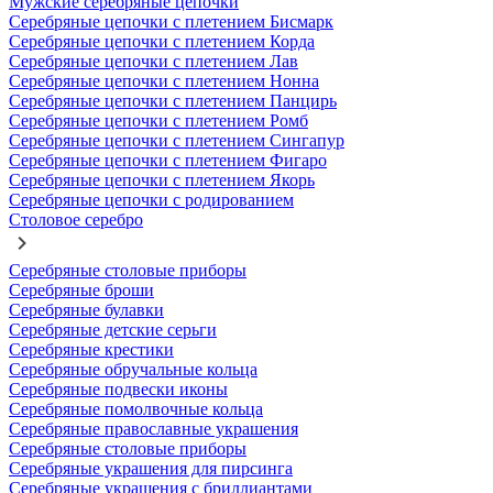
Мужские серебряные цепочки
Серебряные цепочки с плетением Бисмарк
Серебряные цепочки с плетением Корда
Серебряные цепочки с плетением Лав
Серебряные цепочки с плетением Нонна
Серебряные цепочки с плетением Панцирь
Серебряные цепочки с плетением Ромб
Серебряные цепочки с плетением Сингапур
Серебряные цепочки с плетением Фигаро
Серебряные цепочки с плетением Якорь
Серебряные цепочки с родированием
Столовое серебро
Серебряные столовые приборы
Серебряные броши
Серебряные булавки
Серебряные детские серьги
Серебряные крестики
Серебряные обручальные кольца
Серебряные подвески иконы
Серебряные помолвочные кольца
Серебряные православные украшения
Серебряные столовые приборы
Серебряные украшения для пирсинга
Серебряные украшения с бриллиантами