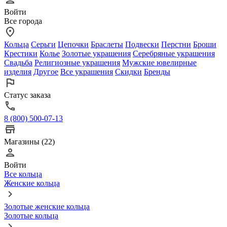
Войти
Все города
Кольца
Серьги
Цепочки
Браслеты
Подвески
Перстни
Броши
Крестики
Колье
Золотые украшения
Серебряные украшения
Свадьба
Религиозные украшения
Мужские ювелирные
изделия
Другое
Все украшения
Скидки
Бренды
Статус заказа
8 (800) 500-07-13
Магазины (22)
Войти
Все кольца
Женские кольца
Золотые женские кольца
Золотые кольца