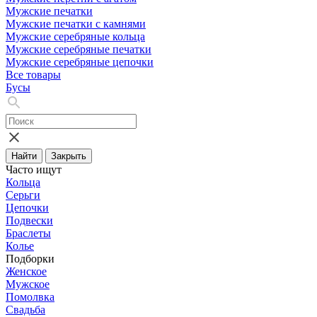
Мужские печатки
Мужские печатки с камнями
Мужские серебряные кольца
Мужские серебряные печатки
Мужские серебряные цепочки
Все товары
Бусы
Найти
Закрыть
Часто ищут
Кольца
Серьги
Цепочки
Подвески
Браслеты
Колье
Подборки
Женское
Мужское
Помолвка
Свадьба