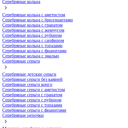
Серебряные кольца
Серебряные кольца с аметистом
Серебряные кольца с бриллиантами
Серебряные кольца с гранатом
Серебряные кольца с жемчугом
Серебряные кольца с рубином
Серебряные кольца с сапфиром
Серебряные кольца с топазами
Серебряные кольца с фианитами
Серебряные кольца с эмалью
Серебряные серьги
Серебряные детские серьги
Серебряные серьги без камней
Серебряные серьги конго
Серебряные серьги с аметистом
Серебряные серьги с гранатом
Серебряные серьги с рубином
Серебряные серьги с топазами
Серебряные серьги с фианитами
Серебряные цепочки