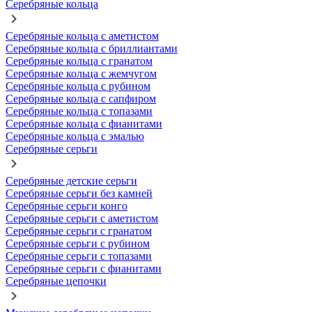
Серебряные кольца
Серебряные кольца с аметистом
Серебряные кольца с бриллиантами
Серебряные кольца с гранатом
Серебряные кольца с жемчугом
Серебряные кольца с рубином
Серебряные кольца с сапфиром
Серебряные кольца с топазами
Серебряные кольца с фианитами
Серебряные кольца с эмалью
Серебряные серьги
Серебряные детские серьги
Серебряные серьги без камней
Серебряные серьги конго
Серебряные серьги с аметистом
Серебряные серьги с гранатом
Серебряные серьги с рубином
Серебряные серьги с топазами
Серебряные серьги с фианитами
Серебряные цепочки