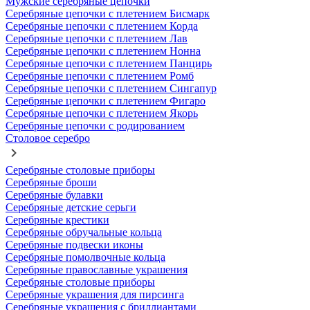
Мужские серебряные цепочки
Серебряные цепочки с плетением Бисмарк
Серебряные цепочки с плетением Корда
Серебряные цепочки с плетением Лав
Серебряные цепочки с плетением Нонна
Серебряные цепочки с плетением Панцирь
Серебряные цепочки с плетением Ромб
Серебряные цепочки с плетением Сингапур
Серебряные цепочки с плетением Фигаро
Серебряные цепочки с плетением Якорь
Серебряные цепочки с родированием
Столовое серебро
Серебряные столовые приборы
Серебряные броши
Серебряные булавки
Серебряные детские серьги
Серебряные крестики
Серебряные обручальные кольца
Серебряные подвески иконы
Серебряные помолвочные кольца
Серебряные православные украшения
Серебряные столовые приборы
Серебряные украшения для пирсинга
Серебряные украшения с бриллиантами