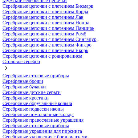
Мужские серебряные цепочки
Серебряные цепочки с плетением Бисмарк
Серебряные цепочки с плетением Корда
Серебряные цепочки с плетением Лав
Серебряные цепочки с плетением Нонна
Серебряные цепочки с плетением Панцирь
Серебряные цепочки с плетением Ромб
Серебряные цепочки с плетением Сингапур
Серебряные цепочки с плетением Фигаро
Серебряные цепочки с плетением Якорь
Серебряные цепочки с родированием
Столовое серебро
Серебряные столовые приборы
Серебряные броши
Серебряные булавки
Серебряные детские серьги
Серебряные крестики
Серебряные обручальные кольца
Серебряные подвески иконы
Серебряные помолвочные кольца
Серебряные православные украшения
Серебряные столовые приборы
Серебряные украшения для пирсинга
Серебряные украшения с бриллиантами