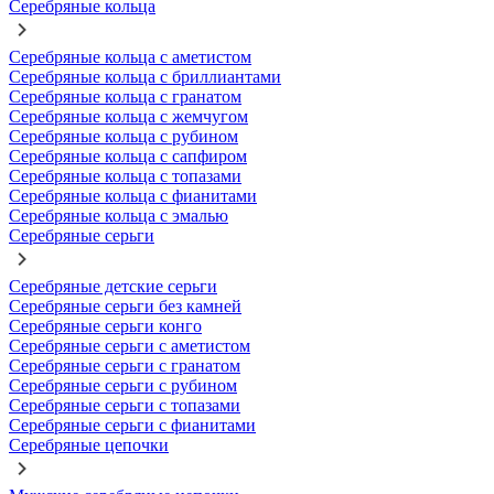
Серебряные кольца
Серебряные кольца с аметистом
Серебряные кольца с бриллиантами
Серебряные кольца с гранатом
Серебряные кольца с жемчугом
Серебряные кольца с рубином
Серебряные кольца с сапфиром
Серебряные кольца с топазами
Серебряные кольца с фианитами
Серебряные кольца с эмалью
Серебряные серьги
Серебряные детские серьги
Серебряные серьги без камней
Серебряные серьги конго
Серебряные серьги с аметистом
Серебряные серьги с гранатом
Серебряные серьги с рубином
Серебряные серьги с топазами
Серебряные серьги с фианитами
Серебряные цепочки