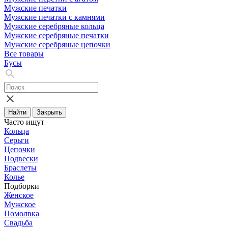
Мужские печатки
Мужские печатки с камнями
Мужские серебряные кольца
Мужские серебряные печатки
Мужские серебряные цепочки
Все товары
Бусы
Найти
Закрыть
Часто ищут
Кольца
Серьги
Цепочки
Подвески
Браслеты
Колье
Подборки
Женское
Мужское
Помолвка
Свадьба