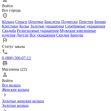
Войти
Все города
Кольца
Серьги
Цепочки
Браслеты
Подвески
Перстни
Броши
Крестики
Колье
Золотые украшения
Серебряные украшения
Свадьба
Религиозные украшения
Мужские ювелирные
изделия
Другое
Все украшения
Скидки
Бренды
Статус заказа
8 (800) 500-07-13
Магазины (22)
Войти
Все кольца
Женские кольца
Золотые женские кольца
Золотые кольца