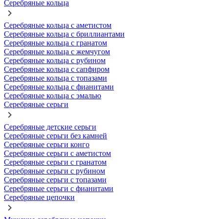
Серебряные кольца
Серебряные кольца с аметистом
Серебряные кольца с бриллиантами
Серебряные кольца с гранатом
Серебряные кольца с жемчугом
Серебряные кольца с рубином
Серебряные кольца с сапфиром
Серебряные кольца с топазами
Серебряные кольца с фианитами
Серебряные кольца с эмалью
Серебряные серьги
Серебряные детские серьги
Серебряные серьги без камней
Серебряные серьги конго
Серебряные серьги с аметистом
Серебряные серьги с гранатом
Серебряные серьги с рубином
Серебряные серьги с топазами
Серебряные серьги с фианитами
Серебряные цепочки