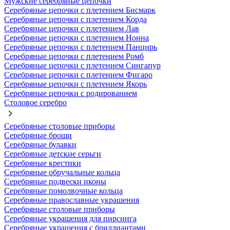
Мужские серебряные цепочки
Серебряные цепочки с плетением Бисмарк
Серебряные цепочки с плетением Корда
Серебряные цепочки с плетением Лав
Серебряные цепочки с плетением Нонна
Серебряные цепочки с плетением Панцирь
Серебряные цепочки с плетением Ромб
Серебряные цепочки с плетением Сингапур
Серебряные цепочки с плетением Фигаро
Серебряные цепочки с плетением Якорь
Серебряные цепочки с родированием
Столовое серебро
Серебряные столовые приборы
Серебряные броши
Серебряные булавки
Серебряные детские серьги
Серебряные крестики
Серебряные обручальные кольца
Серебряные подвески иконы
Серебряные помолвочные кольца
Серебряные православные украшения
Серебряные столовые приборы
Серебряные украшения для пирсинга
Серебряные украшения с бриллиантами