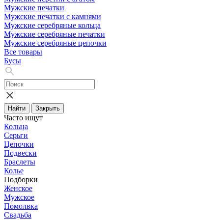
Мужские печатки
Мужские печатки с камнями
Мужские серебряные кольца
Мужские серебряные печатки
Мужские серебряные цепочки
Все товары
Бусы
Найти
Закрыть
Часто ищут
Кольца
Серьги
Цепочки
Подвески
Браслеты
Колье
Подборки
Женское
Мужское
Помолвка
Свадьба