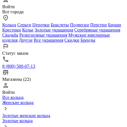
Войти
Все города
Кольца
Серьги
Цепочки
Браслеты
Подвески
Перстни
Броши
Крестики
Колье
Золотые украшения
Серебряные украшения
Свадьба
Религиозные украшения
Мужские ювелирные
изделия
Другое
Все украшения
Скидки
Бренды
Статус заказа
8 (800) 500-07-13
Магазины (22)
Войти
Все кольца
Женские кольца
Золотые женские кольца
Золотые кольца